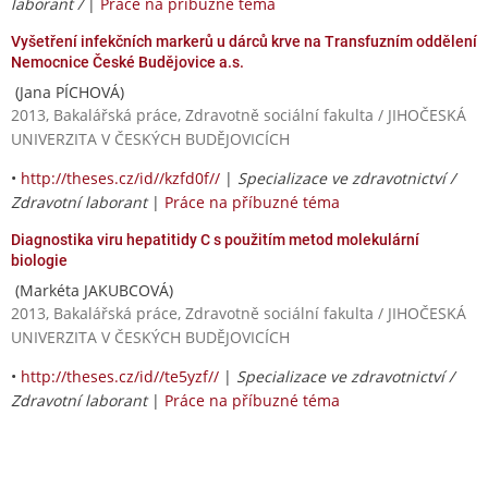
laborant /
|
Práce na příbuzné téma
Vyšetření infekčních markerů u dárců krve na Transfuzním oddělení
Nemocnice České Budějovice a.s.
(Jana PÍCHOVÁ)
2013, Bakalářská práce, Zdravotně sociální fakulta / JIHOČESKÁ
UNIVERZITA V ČESKÝCH BUDĚJOVICÍCH
•
http://theses.cz/id//kzfd0f//
|
Specializace ve zdravotnictví /
Zdravotní laborant
|
Práce na příbuzné téma
Diagnostika viru hepatitidy C s použitím metod molekulární
biologie
(Markéta JAKUBCOVÁ)
2013, Bakalářská práce, Zdravotně sociální fakulta / JIHOČESKÁ
UNIVERZITA V ČESKÝCH BUDĚJOVICÍCH
•
http://theses.cz/id//te5yzf//
|
Specializace ve zdravotnictví /
Zdravotní laborant
|
Práce na příbuzné téma