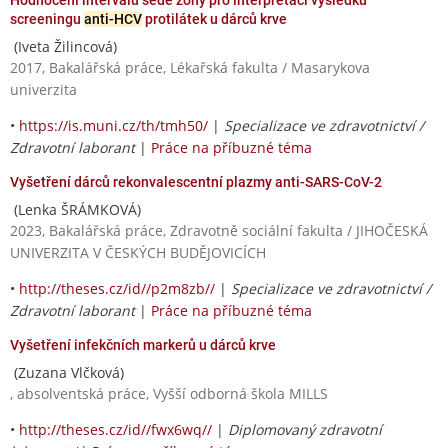
screeningu
anti-HCV
protilátek u dárců krve
(Iveta Žilincová)
2017, Bakalářská práce, Lékařská fakulta / Masarykova
univerzita
•
https://is.muni.cz/th/tmh50/
|
Specializace ve zdravotnictví /
Zdravotní laborant
|
Práce na příbuzné téma
Vyšetření dárců rekonvalescentní plazmy anti-SARS-CoV-2
(Lenka ŠRÁMKOVÁ)
2023, Bakalářská práce, Zdravotně sociální fakulta / JIHOČESKÁ
UNIVERZITA V ČESKÝCH BUDĚJOVICÍCH
•
http://theses.cz/id//p2m8zb//
|
Specializace ve zdravotnictví /
Zdravotní laborant
|
Práce na příbuzné téma
Vyšetření infekčních markerů u dárců krve
(Zuzana Vlčková)
, absolventská práce, Vyšší odborná škola MILLS
•
http://theses.cz/id//fwx6wq//
|
Diplomovaný zdravotní