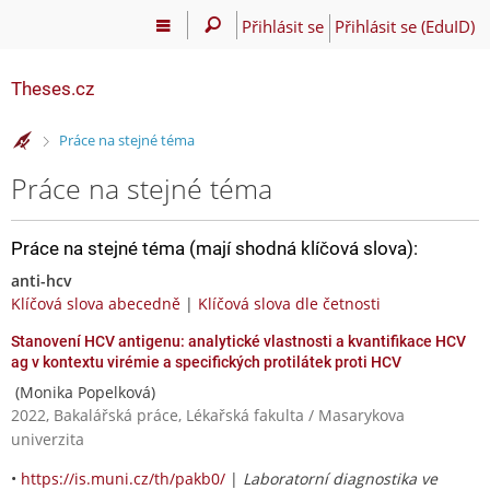
Přihlásit se
Přihlásit se (EduID)
Theses.cz
>
Práce na stejné téma
Práce na stejné téma
Práce na stejné téma (mají shodná klíčová slova):
anti-hcv
Klíčová slova abecedně
|
Klíčová slova dle četnosti
Stanovení HCV antigenu: analytické vlastnosti a kvantifikace HCV
ag v kontextu virémie a specifických protilátek proti HCV
(Monika Popelková)
2022, Bakalářská práce, Lékařská fakulta / Masarykova
univerzita
•
https://is.muni.cz/th/pakb0/
|
Laboratorní diagnostika ve