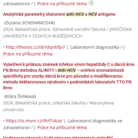
zdravotnictví /
|
Práce na příbuzné téma
Analytické parametry stanovení
anti-HCV
a
HCV
antigenu
(Zuzana SCHOVANCOVÁ)
2024, Bakalářská práce, Zdravotně sociální fakulta / JIHOČESKÁ
UNIVERZITA V ČESKÝCH BUDĚJOVICÍCH
•
http://theses.cz/id//dqnbfp//
|
Laboratorní diagnostika /
|
Práce na příbuzné téma
Vyšetření k průkazu známek infekce virem hepatitidy C u dárců krve
FN Brno metodou ALINITY i
Anti-HCV
– ověření srovnatelnosti
specificity pro vzorky dárců krve pro původní a modifikovanou
metodu deklarovanou výrobcem v podmínkách laboratoře TTO FN
Brno
(Klára Šimková)
2024, Bakalářská práce, Lékařská fakulta / Masarykova
univerzita
•
https://is.muni.cz/th/f14cq/
|
Laboratorní diagnostika ve
zdravotnictví /
|
Práce na příbuzné téma
Hodnocení intervalu šedé zóny pro interpretaci výsledků