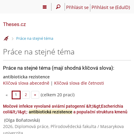
Přihlásit se
Přihlásit se (EduID)
Theses.cz
>
Práce na stejné téma
Práce na stejné téma
Práce na stejné téma (mají shodná klíčová slova):
antibioticka rezistence
Klíčová slova abecedně
|
Klíčová slova dle četnosti
(celkem 20 prací)
«
1
2
»
Močové infekce vyvolané aviární patogenní &lt;I&gt;Escherichia
coli&lt;/I&gt;:
antibiotická rezistence
a populační struktura kmenů
(Olga Boňatovská)
2026, Diplomová práce, Přírodovědecká fakulta / Masarykova
univerzita