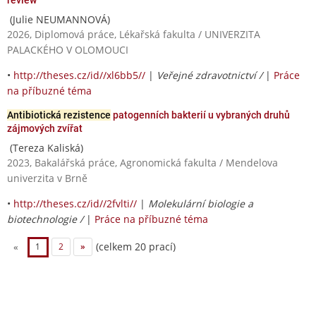
(Julie NEUMANNOVÁ)
2026, Diplomová práce, Lékařská fakulta / UNIVERZITA
PALACKÉHO V OLOMOUCI
•
http://theses.cz/id//xl6bb5//
|
Veřejné zdravotnictví /
|
Práce
na příbuzné téma
Antibiotická rezistence
patogenních bakterií u vybraných druhů
zájmových zvířat
(Tereza Kaliská)
2023, Bakalářská práce, Agronomická fakulta / Mendelova
univerzita v Brně
•
http://theses.cz/id//2fvlti//
|
Molekulární biologie a
biotechnologie /
|
Práce na příbuzné téma
(celkem 20 prací)
«
1
2
»