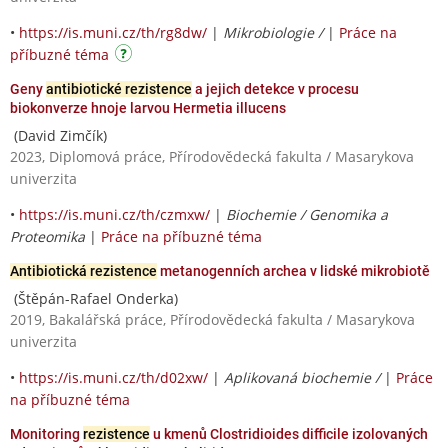
•
https://is.muni.cz/th/rg8dw/
|
Mikrobiologie /
|
Práce na
příbuzné téma
Geny
antibiotické rezistence
a jejich detekce v procesu
biokonverze hnoje larvou Hermetia illucens
(David Zimčík)
2023, Diplomová práce, Přírodovědecká fakulta / Masarykova
univerzita
•
https://is.muni.cz/th/czmxw/
|
Biochemie / Genomika a
Proteomika
|
Práce na příbuzné téma
Antibiotická rezistence
metanogenních archea v lidské mikrobiotě
(Štěpán-Rafael Onderka)
2019, Bakalářská práce, Přírodovědecká fakulta / Masarykova
univerzita
•
https://is.muni.cz/th/d02xw/
|
Aplikovaná biochemie /
|
Práce
na příbuzné téma
Monitoring
rezistence
u kmenů Clostridioides difficile izolovaných