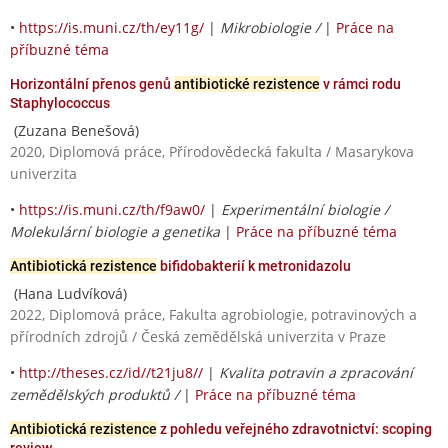
•
https://is.muni.cz/th/ey11g/
|
Mikrobiologie /
|
Práce na
příbuzné téma
Horizontální přenos genů
antibiotické rezistence
v rámci rodu
Staphylococcus
(Zuzana Benešová)
2020, Diplomová práce, Přírodovědecká fakulta / Masarykova
univerzita
•
https://is.muni.cz/th/f9aw0/
|
Experimentální biologie /
Molekulární biologie a genetika
|
Práce na příbuzné téma
Antibiotická rezistence
bifidobakterií k metronidazolu
(Hana Ludvíková)
2022, Diplomová práce, Fakulta agrobiologie, potravinových a
přírodních zdrojů / Česká zemědělská univerzita v Praze
•
http://theses.cz/id//t21ju8//
|
Kvalita potravin a zpracování
zemědělských produktů /
|
Práce na příbuzné téma
Antibiotická rezistence
z pohledu veřejného zdravotnictví: scoping
review