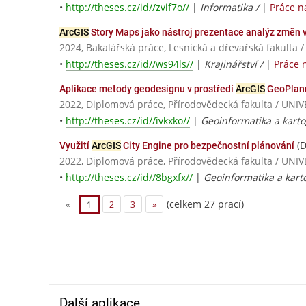
•
http://theses.cz/id//zvif7o//
|
Informatika /
|
Práce n
ArcGIS
Story Maps jako nástroj prezentace analýz změn v
2024, Bakalářská práce, Lesnická a dřevařská fakulta 
•
http://theses.cz/id//ws94ls//
|
Krajinářství /
|
Práce 
Aplikace metody geodesignu v prostředí
ArcGIS
GeoPlan
2022, Diplomová práce, Přírodovědecká fakulta / U
•
http://theses.cz/id//ivkxko//
|
Geoinformatika a karto
(D
Využití
ArcGIS
City Engine pro bezpečnostní plánování
2022, Diplomová práce, Přírodovědecká fakulta / U
•
http://theses.cz/id//8bgxfx//
|
Geoinformatika a karto
(celkem 27 prací)
«
1
2
3
»
Další aplikace