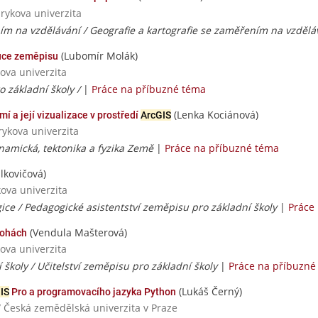
rykova univerzita
m na vzdělávání / Geografie a kartografie se zaměřením na vzdělá
(Lubomír Molák)
ýuce zeměpisu
ova univerzita
o základní školy /
|
Práce na příbuzné téma
(Lenka Kociánová)
 a její vizualizace v prostředí
ArcGIS
rykova univerzita
namická, tektonika a fyzika Země
|
Práce na příbuzné téma
lkovičová)
ova univerzita
ice / Pedagogické asistentství zeměpisu pro základní školy
|
Práce
(Vendula Mašterová)
lohách
ova univerzita
í školy / Učitelství zeměpisu pro základní školy
|
Práce na příbuzné
(Lukáš Černý)
IS
Pro a programovacího jazyka Python
/ Česká zemědělská univerzita v Praze