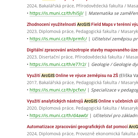
2024, Bakalářská práce, Přírodovědecká fakulta / Masa
•
https://is.muni.cz/th/hi5jl/
|
Matematika se zaměření
Zhodnocení využitelnosti
ArcGIS
Field Maps v terénní v
2023, Diplomová práce, Pedagogická fakulta / Masaryk
•
https://is.muni.cz/th/prmfc/
|
Učitelství zeměpisu pr
Digitální zpracování anizotropie stavby mapovaného území
2023, Disertační práce, Přírodovědecká fakulta / Masa
•
https://is.muni.cz/th/e77r2/
|
Geologie / Geologie dy
(Eliška Va
Využití
ArcGIS
Online ve výuce zeměpisu na ZŠ
2017, Bakalářská práce, Pedagogická fakulta / Masaryk
•
https://is.muni.cz/th/pcfxn/
|
Specializace v pedagog
Využití analytických nástrojů
ArcGIS
Online v učebních ú
2020, Diplomová práce, Pedagogická fakulta / Masaryk
•
https://is.muni.cz/th/d4aw0/
|
Učitelství pro základn
Automatizace zpracování geografických dat pomocí
ArcG
2024, Diplomová práce, Provozně ekonomická fakulta 