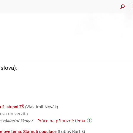
slova):
(Vlastimil Novák)
 2. stupni ZŠ
ova univerzita
o základní školy /
|
Práce na příbuzné téma
(Luboš Bartík)
elové téma: Stárnutí populace