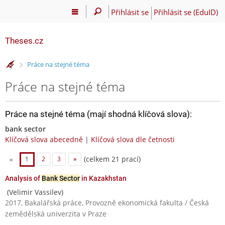
Přihlásit se
Přihlásit se (EduID)
Theses.cz
>
Práce na stejné téma
Práce na stejné téma
Práce na stejné téma (mají shodná klíčová slova):
bank sector
Klíčová slova abecedně
|
Klíčová slova dle četnosti
(celkem 21 prací)
«
1
2
3
»
Analysis of
Bank Sector
in Kazakhstan
(Velimir Vassilev)
2017, Bakalářská práce, Provozně ekonomická fakulta / Česká
zemědělská univerzita v Praze