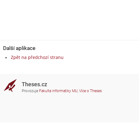
Další aplikace
Zpět na předchozí stranu
Theses.cz
Provozuje
Fakulta informatiky MU
,
Více o Theses
Potřebujete poradit?
Zapojené školy
theses@fi.muni.cz
Správci zapojených škol