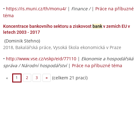
•
https://is.muni.cz/th/monu4/
|
Finance /
|
Práce na příbuzné
téma
Koncentrace bankovního sektoru a ziskovost
bank
v zemích EU v
letech 2003 - 2017
(Dominik Stehno)
2018, Bakalářská práce, Vysoká škola ekonomická v Praze
•
http://www.vse.cz/vskp/eid/77110
|
Ekonomie a hospodářská
správa / Národní hospodářství
|
Práce na příbuzné téma
(celkem 21 prací)
«
1
2
3
»