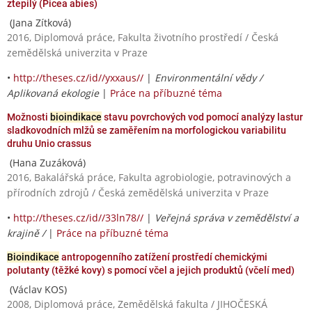
ztepilý (Picea abies)
(Jana Zítková)
2016, Diplomová práce, Fakulta životního prostředí / Česká
zemědělská univerzita v Praze
•
http://theses.cz/id//yxxaus//
|
Environmentální vědy /
Aplikovaná ekologie
|
Práce na příbuzné téma
Možnosti
bioindikace
stavu povrchových vod pomocí analýzy lastur
sladkovodních mlžů se zaměřením na morfologickou variabilitu
druhu Unio crassus
(Hana Zuzáková)
2016, Bakalářská práce, Fakulta agrobiologie, potravinových a
přírodních zdrojů / Česká zemědělská univerzita v Praze
•
http://theses.cz/id//33ln78//
|
Veřejná správa v zemědělství a
krajině /
|
Práce na příbuzné téma
Bioindikace
antropogenního zatížení prostředí chemickými
polutanty (těžké kovy) s pomocí včel a jejich produktů (včelí med)
(Václav KOS)
2008, Diplomová práce, Zemědělská fakulta / JIHOČESKÁ