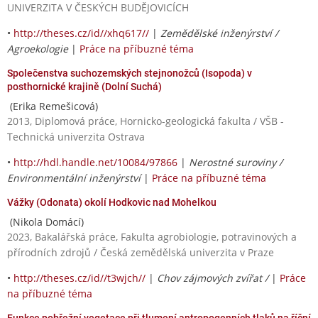
UNIVERZITA V ČESKÝCH BUDĚJOVICÍCH
•
http://theses.cz/id//xhq617//
|
Zemědělské inženýrství /
Agroekologie
|
Práce na příbuzné téma
Společenstva suchozemských stejnonožců (Isopoda) v
posthornické krajině (Dolní Suchá)
(Erika Remešicová)
2013, Diplomová práce, Hornicko-geologická fakulta / VŠB -
Technická univerzita Ostrava
•
http://hdl.handle.net/10084/97866
|
Nerostné suroviny /
Environmentální inženýrství
|
Práce na příbuzné téma
Vážky (Odonata) okolí Hodkovic nad Mohelkou
(Nikola Domácí)
2023, Bakalářská práce, Fakulta agrobiologie, potravinových a
přírodních zdrojů / Česká zemědělská univerzita v Praze
•
http://theses.cz/id//t3wjch//
|
Chov zájmových zvířat /
|
Práce
na příbuzné téma
Funkce pobřežní vegetace při tlumení antropogenních tlaků na říční