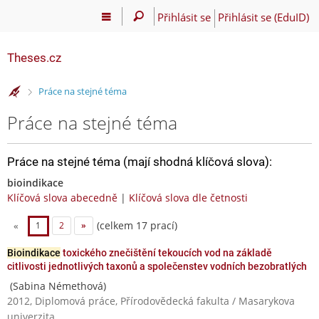
Přihlásit se
Přihlásit se (EduID)
Theses.cz
>
Práce na stejné téma
Práce na stejné téma
Práce na stejné téma (mají shodná klíčová slova):
bioindikace
Klíčová slova abecedně
|
Klíčová slova dle četnosti
(celkem 17 prací)
«
1
2
»
Bioindikace
toxického znečištění tekoucích vod na základě
citlivosti jednotlivých taxonů a společenstev vodních bezobratlých
(Sabina Némethová)
2012, Diplomová práce, Přírodovědecká fakulta / Masarykova
univerzita