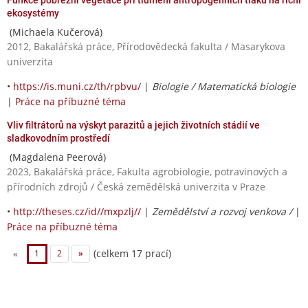
ekosystémy
(Michaela Kučerová)
2012, Bakalářská práce, Přírodovědecká fakulta / Masarykova
univerzita
•
https://is.muni.cz/th/rpbvu/
|
Biologie / Matematická biologie
|
Práce na příbuzné téma
Vliv filtrátorů na výskyt parazitů a jejich životních stádií ve
sladkovodním prostředí
(Magdalena Peerová)
2023, Bakalářská práce, Fakulta agrobiologie, potravinových a
přírodních zdrojů / Česká zemědělská univerzita v Praze
•
http://theses.cz/id//mxpzlj//
|
Zemědělství a rozvoj venkova /
|
Práce na příbuzné téma
(celkem 17 prací)
«
1
2
»