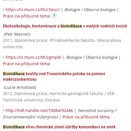
•
https://is.muni.cz/th/c5euc/
|
Biologie / Obecná biologie
|
Práce na příbuzné téma
Ekotoxikologie, kontaminace a
bioindikace
v malých vodních tocích
(Petr Masner)
2011, Diplomová práce, Přírodovědecká fakulta / Masarykova
univerzita
•
https://is.muni.cz/th/zgmp8/
|
Biologie / Obecná biologie
|
Práce na příbuzné téma
Bioindikace
kvality vod Trusovického potoka za pomoci
makrozoobentosu
(Lucie Arnošová)
2012, Diplomová práce, Hornicko-geologická fakulta / VŠB -
Technická univerzita Ostrava
•
http://hdl.handle.net/10084/92446
|
Nerostné suroviny /
Environmentální inženýrství
|
Práce na příbuzné téma
Bioindikace
vlivu chemické zimní údržby komunikací na smrk