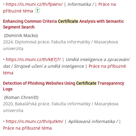
•
https://is.muni.cz/th/fpwns/
|
Informatika /
|
Práce na
příbuzné téma
Enhancing Common Criteria
Certificate
Analysis with Semantic
Segment Search
(Dominik Macko)
2024, Diplomová práce, Fakulta informatiky / Masarykova
univerzita
•
https://is.muni.cz/th/k87j7/
|
Umělá inteligence a zpracování
dat / Strojové učení a umělá inteligence
|
Práce na příbuzné
téma
Detection of Phishing Websites Using
Certificate
Transparency
Logs
(Roman Chrenšť)
2020, Bakalářská práce, Fakulta informatiky / Masarykova
univerzita
•
https://is.muni.cz/th/qutkm/
|
Aplikovaná informatika /
|
Práce na příbuzné téma