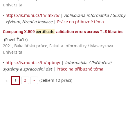
univerzita
•
https://is.muni.cz/th/lmx75/
|
Aplikovaná informatika / Služby
- výzkum, řízení a inovace
|
Práce na příbuzné téma
Comparing X.509
certificate
validation errors across TLS libraries
(Pavol Žáčik)
2021, Bakalářská práce, Fakulta informatiky / Masarykova
univerzita
•
https://is.muni.cz/th/hpbny/
|
Informatika / Počítačové
systémy a zpracování dat
|
Práce na příbuzné téma
(celkem 12 prací)
«
1
2
»