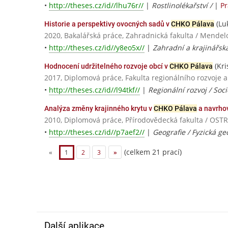
•
http://theses.cz/id//lhu76r//
|
Rostlinolékařství /
|
Pr
(Lu
Historie a perspektivy ovocných sadů v
CHKO Pálava
2020, Bakalářská práce, Zahradnická fakulta / Mendel
•
http://theses.cz/id//y8eo5x//
|
Zahradní a krajinářská
(Kri
Hodnocení udržitelného rozvoje obcí v
CHKO Pálava
2017, Diplomová práce, Fakulta regionálního rozvoje 
•
http://theses.cz/id//l94tkf//
|
Regionální rozvoj / So
Analýza změny krajinného krytu v
CHKO Pálava
a navrh
2010, Diplomová práce, Přírodovědecká fakulta / O
•
http://theses.cz/id//p7aef2//
|
Geografie / Fyzická ge
(celkem 21 prací)
«
1
2
3
»
Další aplikace