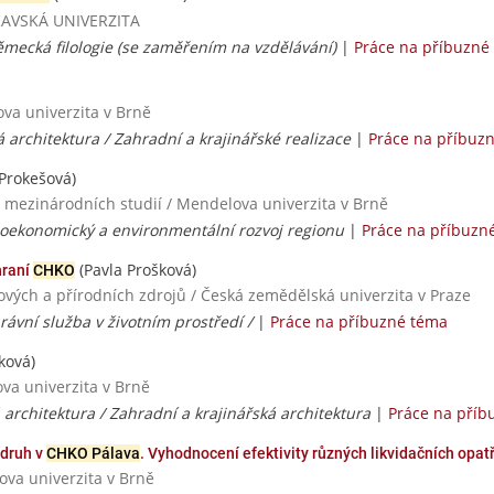
TRAVSKÁ UNIVERZITA
Německá filologie (se zaměřením na vzdělávání)
|
Práce na příbuzné
ova univerzita v Brně
 architektura / Zahradní a krajinářské realizace
|
Práce na příbuz
Prokešová)
a mezinárodních studií / Mendelova univerzita v Brně
cioekonomický a environmentální rozvoj regionu
|
Práce na příbuzn
(Pavla Prošková)
hraní
CHKO
nových a přírodních zdrojů / Česká zemědělská univerzita v Praze
ávní služba v životním prostředí /
|
Práce na příbuzné téma
ková)
va univerzita v Brně
 architektura / Zahradní a krajinářská architektura
|
Práce na příb
 druh v
CHKO Pálava
. Vyhodnocení efektivity různých likvidačních opatř
ova univerzita v Brně