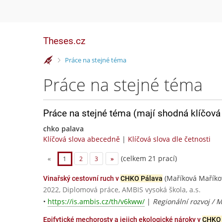
Theses.cz
>
Práce na stejné téma
Práce na stejné téma
Práce na stejné téma (mají shodná klíčová 
chko palava
Klíčová slova abecedně
|
Klíčová slova dle četnosti
(celkem 21 prací)
«
1
2
3
»
(Maříková Maříko
Vinařský cestovní ruch v
CHKO Pálava
2022, Diplomová práce, AMBIS vysoká škola, a.s.
•
https://is.ambis.cz/th/v6kww/
|
Regionální rozvoj /
Epifytické mechorosty a jejich ekologické nároky v
CHKO 