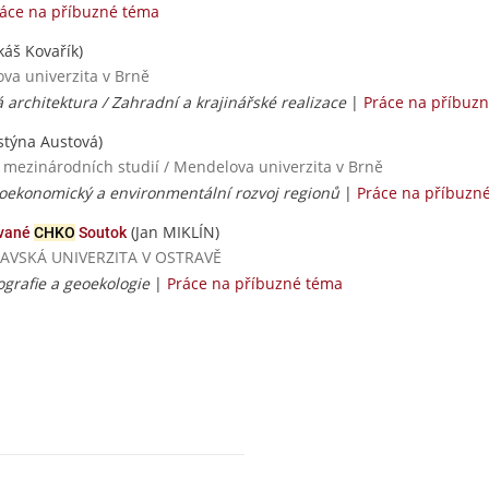
áce na příbuzné téma
káš Kovařík)
ova univerzita v Brně
 architektura / Zahradní a krajinářské realizace
|
Práce na příbuz
stýna Austová)
a mezinárodních studií / Mendelova univerzita v Brně
cioekonomický a environmentální rozvoj regionů
|
Práce na příbuzn
(Jan MIKLÍN)
ované
CHKO
Soutok
STRAVSKÁ UNIVERZITA V OSTRAVĚ
ografie a geoekologie
|
Práce na příbuzné téma