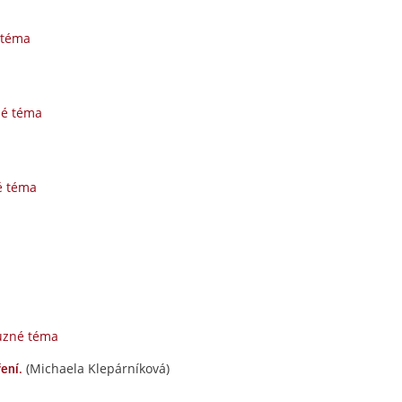
 téma
né téma
é téma
uzné téma
(Michaela Klepárníková)
ení.