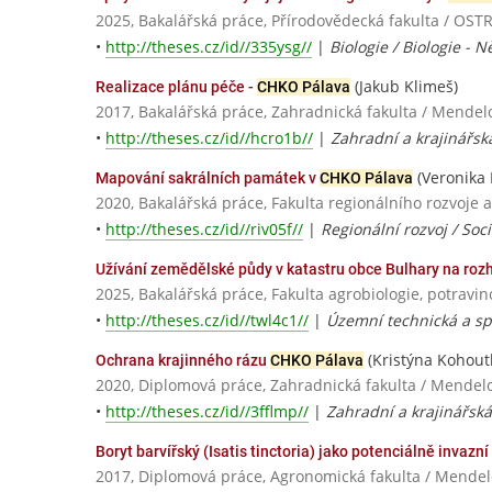
2025, Bakalářská práce, Přírodovědecká fakulta / OS
•
http://theses.cz/id//335ysg//
|
Biologie / Biologie - 
(Jakub Klimeš)
Realizace plánu péče -
CHKO Pálava
2017, Bakalářská práce, Zahradnická fakulta / Mendel
•
http://theses.cz/id//hcro1b//
|
Zahradní a krajinářská
(Veronika 
Mapování sakrálních památek v
CHKO Pálava
2020, Bakalářská práce, Fakulta regionálního rozvoje 
•
http://theses.cz/id//riv05f//
|
Regionální rozvoj / So
Užívání zemědělské půdy v katastru obce Bulhary na roz
2025, Bakalářská práce, Fakulta agrobiologie, potravi
•
http://theses.cz/id//twl4c1//
|
Územní technická a spr
(Kristýna Kohout
Ochrana krajinného rázu
CHKO Pálava
2020, Diplomová práce, Zahradnická fakulta / Mendelo
•
http://theses.cz/id//3fflmp//
|
Zahradní a krajinářská
Boryt barvířský (Isatis tinctoria) jako potenciálně invazní
2017, Diplomová práce, Agronomická fakulta / Mendel