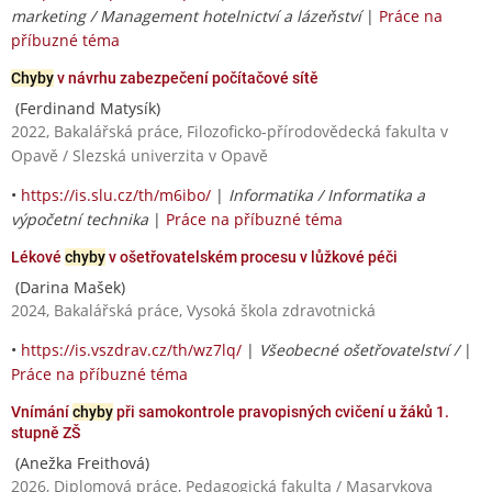
marketing / Management hotelnictví a lázeňství
|
Práce na
příbuzné téma
Chyby
v návrhu zabezpečení počítačové sítě
(Ferdinand Matysík)
2022, Bakalářská práce, Filozoficko-přírodovědecká fakulta v
Opavě / Slezská univerzita v Opavě
•
https://is.slu.cz/th/m6ibo/
|
Informatika / Informatika a
výpočetní technika
|
Práce na příbuzné téma
Lékové
chyby
v ošetřovatelském procesu v lůžkové péči
(Darina Mašek)
2024, Bakalářská práce, Vysoká škola zdravotnická
•
https://is.vszdrav.cz/th/wz7lq/
|
Všeobecné ošetřovatelství /
|
Práce na příbuzné téma
Vnímání
chyby
při samokontrole pravopisných cvičení u žáků 1.
stupně ZŠ
(Anežka Freithová)
2026, Diplomová práce, Pedagogická fakulta / Masarykova