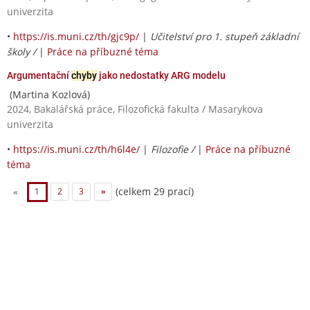
univerzita
•
https://is.muni.cz/th/gjc9p/
|
Učitelství pro 1. stupeň základní
školy /
|
Práce na příbuzné téma
Argumentační
chyby
jako nedostatky ARG modelu
(Martina Kozlová)
2024, Bakalářská práce, Filozofická fakulta / Masarykova
univerzita
•
https://is.muni.cz/th/h6l4e/
|
Filozofie /
|
Práce na příbuzné
téma
(celkem 29 prací)
«
1
2
3
»