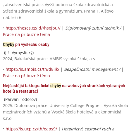
, absolventská práce, Vyšší odborná škola zdravotnická a
Střední zdravotnická škola a gymnázium, Praha 1, Alšovo
nábřeží 6
•
http://theses.cz/id//hsojbu//
|
Diplomovaný zubní technik /
|
Práce na příbuzné téma
Chyby
při výslechu osoby
(Jiří Vymyslický)
2024, Bakalářská práce, AMBIS vysoká škola, a.s.
•
https://is.ambis.cz/th/d8iik/
|
Bezpečnostní management /
|
Práce na příbuzné téma
Nejčastější faktografické
chyby
na webových stránkách vybraných
hotelů a restaurací
(Parvan Todorov)
2025, Diplomová práce, University College Prague – Vysoká škola
mezinárodních vztahů a Vysoká škola hotelová a ekonomická
s.r.o.
•
https://is.ucp.cz/th/eaps9/
|
Hotelnictví, cestovní ruch a