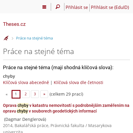
Přihlásit se
Přihlásit se (EduID)
Theses.cz
>
Práce na stejné téma
Práce na stejné téma
Práce na stejné téma (mají shodná klíčová slova):
chyby
Klíčová slova abecedně
|
Klíčová slova dle četnosti
(celkem 29 prací)
«
1
2
3
»
Oprava
chyby
v katastru nemovitostí s podrobnějším zaměřením na
opravu
chyby
v souborech geodetických informací
(Dagmar Denglerová)
2014, Bakalářská práce, Právnická fakulta / Masarykova
univerzita