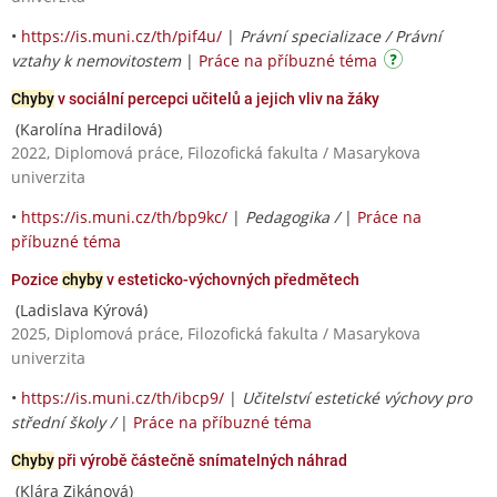
•
https://is.muni.cz/th/pif4u/
|
Právní specializace / Právní
vztahy k nemovitostem
|
Práce na příbuzné téma
Chyby
v sociální percepci učitelů a jejich vliv na žáky
(Karolína Hradilová)
2022, Diplomová práce, Filozofická fakulta / Masarykova
univerzita
•
https://is.muni.cz/th/bp9kc/
|
Pedagogika /
|
Práce na
příbuzné téma
Pozice
chyby
v esteticko-výchovných předmětech
(Ladislava Kýrová)
2025, Diplomová práce, Filozofická fakulta / Masarykova
univerzita
•
https://is.muni.cz/th/ibcp9/
|
Učitelství estetické výchovy pro
střední školy /
|
Práce na příbuzné téma
Chyby
při výrobě částečně snímatelných náhrad
(Klára Zikánová)