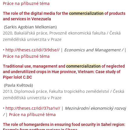
Práce na příbuzné téma
The role of the digital media for the
commercialization
of products
and services in Venezuela
(Sarkis Agobian Melkonian)
2020, Bakalářská práce, Provozně ekonomická fakulta / Česká
zemědělská univerzita v Praze
•
http://theses.cz/id//3i9dse//
|
Economics and Management /
|
Práce na příbuzné téma
Traditional use, management and
commercialization
of neglected
and underutilized crops in Hue province, Vietnam: Case study of
Piper lolot C.DC
(Pavla Květová)
2013, Diplomová práce, Fakulta tropického zemědelství / Česká
zemědělská univerzita v Praze
•
http://theses.cz/id//37sa1v//
|
Mezinárodní ekonomický rozvoj
/
|
Práce na příbuzné téma
The role of homegardens in ensuring food security in Sahel region:
Example from northern regions in Ghana