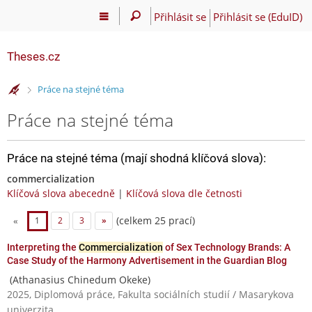
Přihlásit se
Přihlásit se (EduID)
Theses.cz
>
Práce na stejné téma
Práce na stejné téma
Práce na stejné téma (mají shodná klíčová slova):
commercialization
Klíčová slova abecedně
|
Klíčová slova dle četnosti
(celkem 25 prací)
«
1
2
3
»
Interpreting the
Commercialization
of Sex Technology Brands: A
Case Study of the Harmony Advertisement in the Guardian Blog
(Athanasius Chinedum Okeke)
2025, Diplomová práce, Fakulta sociálních studií / Masarykova
univerzita