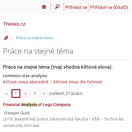
Přihlásit se
Přihlásit se (EduID)
Theses.cz
>
Práce na stejné téma
Práce na stejné téma
Práce na stejné téma (mají shodná klíčová slova):
common-size analysis
Klíčová slova abecedně
|
Klíčová slova dle četnosti
(celkem 27 prací)
«
1
2
3
»
Financial
Analysis
of Lego Company
(Yaoyao Guo)
2019, Bakalářská práce, Ekonomická fakulta / VŠB – Technická
univerzita Ostrava