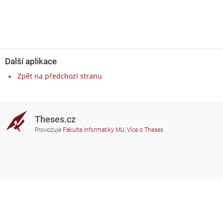
Další aplikace
Zpět na předchozí stranu
Theses.cz
Provozuje
Fakulta informatiky MU
,
Více o Theses
Potřebujete poradit?
Zapojené školy
theses@fi.muni.cz
Správci zapojených škol