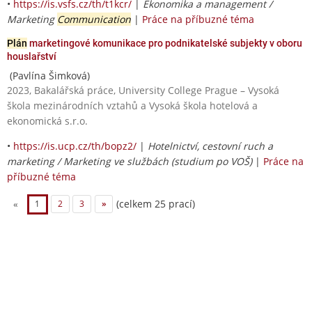
•
https://is.vsfs.cz/th/t1kcr/
|
Ekonomika a management /
Marketing
Communication
|
Práce na příbuzné téma
Plán
marketingové komunikace pro podnikatelské subjekty v oboru
houslařství
(Pavlína Šimková)
2023, Bakalářská práce, University College Prague – Vysoká
škola mezinárodních vztahů a Vysoká škola hotelová a
ekonomická s.r.o.
•
https://is.ucp.cz/th/bopz2/
|
Hotelnictví, cestovní ruch a
marketing / Marketing ve službách (studium po VOŠ)
|
Práce na
příbuzné téma
(celkem 25 prací)
«
1
2
3
»