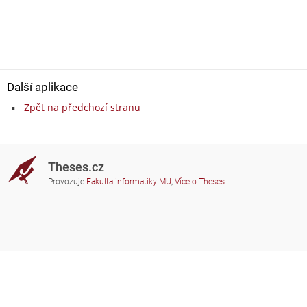
Další aplikace
Zpět na předchozí stranu
Theses.cz
Provozuje
Fakulta informatiky MU
,
Více o Theses
Potřebujete poradit?
Zapojené školy
theses@fi.muni.cz
Správci zapojených škol