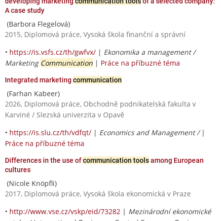
developing marketing
communication tools
of a selected company:
A case study
(Barbora Flegelová)
2015, Diplomová práce, Vysoká škola finanční a správní
•
https://is.vsfs.cz/th/gwfvx/
|
Ekonomika a management /
Marketing
Communication
|
Práce na příbuzné téma
Integrated marketing
communication
(Farhan Kabeer)
2026, Diplomová práce, Obchodně podnikatelská fakulta v
Karviné / Slezská univerzita v Opavě
•
https://is.slu.cz/th/vdfqt/
|
Economics and Management /
|
Práce na příbuzné téma
Differences in the use of
communication tools
among European
cultures
(Nicole Knöpfli)
2017, Diplomová práce, Vysoká škola ekonomická v Praze
•
http://www.vse.cz/vskp/eid/73282
|
Mezinárodní ekonomické