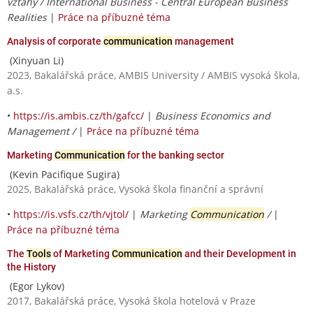
vztahy / International Business - Central European Business
Realities
|
Práce na příbuzné téma
Analysis of corporate
communication
management
(Xinyuan Li)
2023, Bakalářská práce, AMBIS University / AMBIS vysoká škola,
a.s.
•
https://is.ambis.cz/th/gafcc/
|
Business Economics and
Management /
|
Práce na příbuzné téma
Marketing
Communication
for the banking sector
(Kevin Pacifique Sugira)
2025, Bakalářská práce, Vysoká škola finanční a správní
•
https://is.vsfs.cz/th/vjtol/
|
Marketing
Communication
/
|
Práce na příbuzné téma
The
Tools
of Marketing
Communication
and their Development in
the History
(Egor Lykov)
2017, Bakalářská práce, Vysoká škola hotelová v Praze