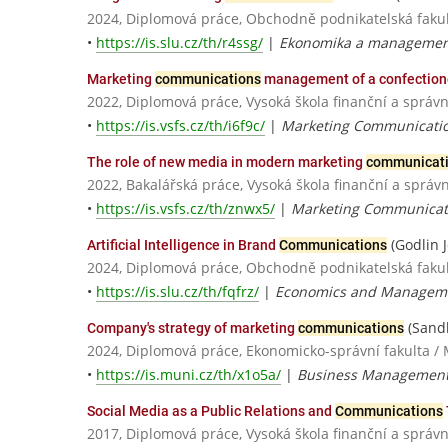
2024, Diplomová práce, Obchodně podnikatelská fakult
•
https://is.slu.cz/th/r4ssg/
|
Ekonomika a managemen
Marketing
communications
management of a confectione
2022, Diplomová práce, Vysoká škola finanční a správn
•
https://is.vsfs.cz/th/i6f9c/
|
Marketing Communicati
The role of new media in modern marketing
communicat
2022, Bakalářská práce, Vysoká škola finanční a správn
•
https://is.vsfs.cz/th/znwx5/
|
Marketing Communicat
(Godlin 
Artificial Intelligence in Brand
Communications
2024, Diplomová práce, Obchodně podnikatelská fakult
•
https://is.slu.cz/th/fqfrz/
|
Economics and Managem
(Sand
Company's strategy of marketing
communications
2024, Diplomová práce, Ekonomicko-správní fakulta / 
•
https://is.muni.cz/th/x1o5a/
|
Business Management
Social Media as a Public Relations and
Communications
2017, Diplomová práce, Vysoká škola finanční a správn