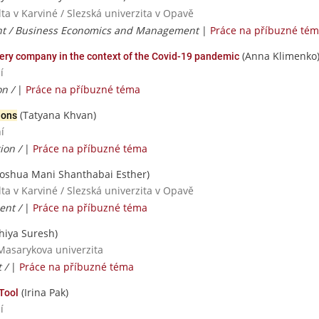
a v Karviné / Slezská univerzita v Opavě
t / Business Economics and Management
|
Práce na příbuzné té
(Anna Klimenko
ry company in the context of the Covid-19 pandemic
í
on /
|
Práce na příbuzné téma
(Tatyana Khvan)
ions
í
ion /
|
Práce na příbuzné téma
Joshua Mani Shanthabai Esther)
a v Karviné / Slezská univerzita v Opavě
ent /
|
Práce na příbuzné téma
hiya Suresh)
Masarykova univerzita
 /
|
Práce na příbuzné téma
(Irina Pak)
Tool
í