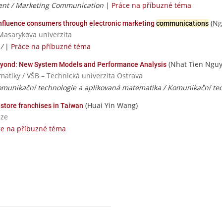
nt / Marketing Communication
|
Práce na příbuzné téma
(Ng
influence consumers through electronic marketing
communications
Masarykova univerzita
 /
|
Práce na příbuzné téma
(Nhat Tien Nguy
eyond: New System Models and Performance Analysis
rmatiky / VŠB – Technická univerzita Ostrava
komunikační technologie a aplikovaná matematika / Komunikační te
(Huai Yin Wang)
store franchises in Taiwan
aze
ce na příbuzné téma