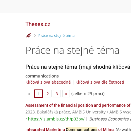
Theses.cz
>
Práce na stejné téma
Práce na stejné téma
Práce na stejné téma (mají shodná klíčová 
communications
Klíčová slova abecedně
|
Klíčová slova dle četnosti
(celkem 29 prací)
«
1
2
3
»
Assessment of the financial position and performance o
2023, Bakalářská práce, AMBIS University / AMBIS vysok
•
https://is.ambis.cz/th/p03py/
|
Business Economics
(Aswathy
Integrated Marketing
Communications
of Milma