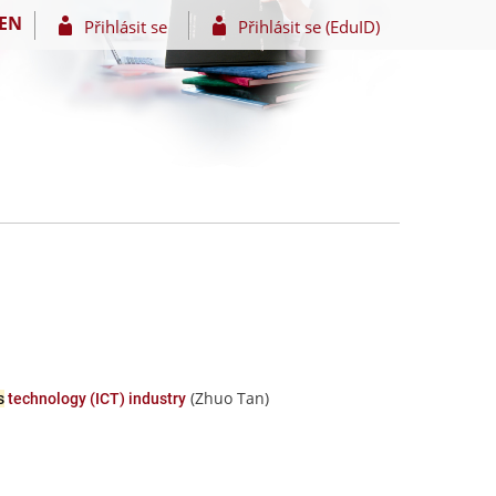
EN
Přihlásit se
Přihlásit se (EduID)
(Zhuo Tan)
s
technology (ICT) industry