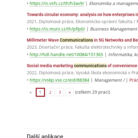
•
https://is.vsfs.cz/th/h3av9/
|
Ekonomika a manageme
Towards circular economy: analysis on how enterprises 
2021, Diplomová práce, Ekonomicko-správní fakulta / 
•
https://is.muni.cz/th/pfip0/
|
Business Management
Millimeter Wave
Communications
in 5G Networks and B
2023, Disertační práce, Fakulta elektrotechniky a info
•
http://hdl.handle.net/10084/151365
|
Informatika, 
Social media marketing
communications
of convenience 
2022, Diplomová práce, Vysoká škola ekonomická v Pr
•
https://vskp.vse.cz/eid/88384
|
Management /
|
Prá
(celkem 29 prací)
«
1
2
3
»
Další aplikace