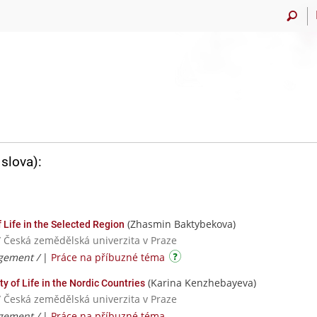
slova):
(Zhasmin Baktybekova)
 Life in the Selected Region
/ Česká zemědělská univerzita v Praze
gement /
|
Práce na příbuzné téma
(Karina Kenzhebayeva)
y of Life in the Nordic Countries
/ Česká zemědělská univerzita v Praze
gement /
|
Práce na příbuzné téma