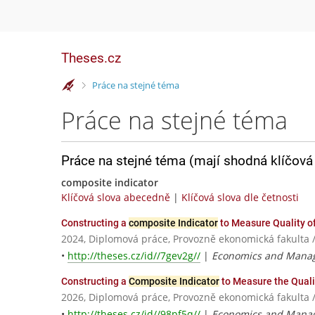
Theses.cz
>
Práce na stejné téma
Práce na stejné téma
Práce na stejné téma (mají shodná klíčová 
composite indicator
Klíčová slova abecedně
|
Klíčová slova dle četnosti
Constructing a
composite Indicator
to Measure Quality of
2024, Diplomová práce, Provozně ekonomická fakulta 
•
http://theses.cz/id//7gev2g//
|
Economics and Mana
Constructing a
Composite Indicator
to Measure the Qualit
2026, Diplomová práce, Provozně ekonomická fakulta 
•
http://theses.cz/id//98pf5q//
|
Economics and Mana