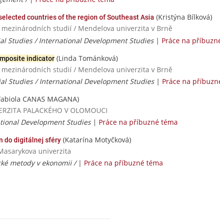
(Kristýna Bílková)
 selected countries of the region of Southeast Asia
a mezinárodních studií / Mendelova univerzita v Brně
rial Studies / International Development Studies
|
Práce na příbuzn
(Linda Tománková)
mposite indicator
a mezinárodních studií / Mendelova univerzita v Brně
rial Studies / International Development Studies
|
Práce na příbuzn
Fabiola CANAS MAGANA)
NIVERZITA PALACKÉHO V OLOMOUCI
ational Development Studies
|
Práce na příbuzné téma
(Katarína Motyčková)
 do digitálnej sféry
Masarykova univerzita
cké metody v ekonomii /
|
Práce na příbuzné téma