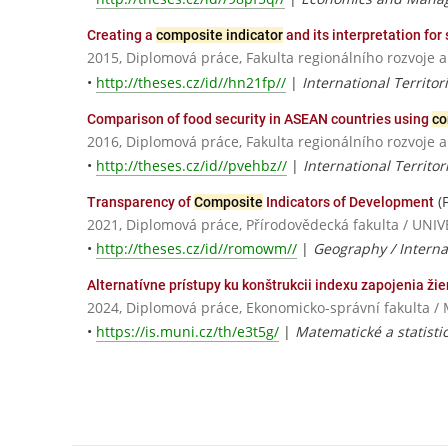
Creating a
composite indicator
and its interpretation for
2015, Diplomová práce, Fakulta regionálního rozvoje 
•
http://theses.cz/id//hn21fp//
|
International Territo
Comparison of food security in ASEAN countries using
co
2016, Diplomová práce, Fakulta regionálního rozvoje 
•
http://theses.cz/id//pvehbz//
|
International Territo
(
Transparency of
Composite
Indicators of Development
2021, Diplomová práce, Přírodovědecká fakulta / U
•
http://theses.cz/id//romowm//
|
Geography / Intern
Alternatívne prístupy ku konštrukcii indexu zapojenia žien
2024, Diplomová práce, Ekonomicko-správní fakulta / 
•
https://is.muni.cz/th/e3t5g/
|
Matematické a statisti