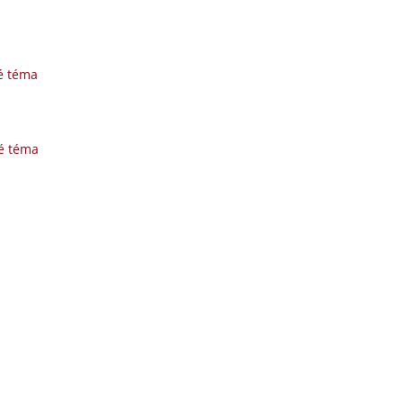
é téma
é téma