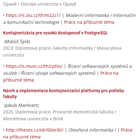
Opavě / Slezská univerzita v Opavě
•
https://is.slu.cz/th/m22c1/
|
Moderní informatika / Informační
a komunikační technologie
|
Práce na příbuzné téma
Kontajnerizácia pre vysokú dostupnosť v PostgreSQL
(Matúš Špik)
2023, Diplomová práce, Fakulta informatiky / Masarykova
univerzita
•
https://is.muni.cz/th/cpfxs/
|
Řízení softwarových systémů a
služeb / Řízení vývoje softwarových systémů
|
Práce na
příbuzné téma
Návrh a implementace kontejnerizační platformy pro potřeby
fakulty
(Jakub Markvart)
2026, Diplomová práce, Provozně ekonomická fakulta /
Mendelova univerzita v Brně
•
http://theses.cz/id//60ori0//
|
Otevřená informatika /
|
Práce
na příbuzné téma