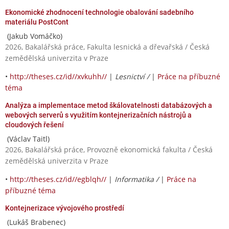
Ekonomické zhodnocení technologie obalování sadebního
materiálu PostCont
(Jakub Vomáčko)
2026, Bakalářská práce, Fakulta lesnická a dřevařská / Česká
zemědělská univerzita v Praze
•
http://theses.cz/id//xvkuhh//
|
Lesnictví /
|
Práce na příbuzné
téma
Analýza a implementace metod škálovatelnosti databázových a
webových serverů s využitím kontejnerizačních nástrojů a
cloudových řešení
(Václav Taitl)
2026, Bakalářská práce, Provozně ekonomická fakulta / Česká
zemědělská univerzita v Praze
•
http://theses.cz/id//egblqh//
|
Informatika /
|
Práce na
příbuzné téma
Kontejnerizace vývojového prostředí
(Lukáš Brabenec)