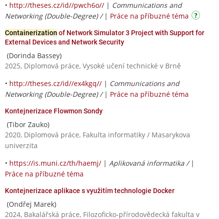
•
http://theses.cz/id//pwch6o//
|
Communications and
Networking (Double-Degree) /
|
Práce na příbuzné téma
Containerization
of Network Simulator 3 Project with Support for
External Devices and Network Security
(Dorinda Bassey)
2025, Diplomová práce, Vysoké učení technické v Brně
•
http://theses.cz/id//ex4kgq//
|
Communications and
Networking (Double-Degree) /
|
Práce na příbuzné téma
Kontejnerizace Flowmon Sondy
(Tibor Zauko)
2020, Diplomová práce, Fakulta informatiky / Masarykova
univerzita
•
https://is.muni.cz/th/haemj/
|
Aplikovaná informatika /
|
Práce na příbuzné téma
Kontejnerizace aplikace s využitím technologie Docker
(Ondřej Marek)
2024, Bakalářská práce, Filozoficko-přírodovědecká fakulta v