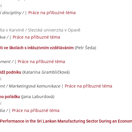
í
í disciplíny /
|
Práce na příbuzné téma
ta v Karviné / Slezská univerzita v Opavě
áva /
|
Práce na příbuzné téma
(Petr Šeda)
i ve školách s inkluzivním vzděláváním
ement /
|
Práce na příbuzné téma
(Katarína Grambličková)
idž podniku
í
t / Marketingová komunikace
|
Práce na příbuzné téma
(Jana Laburdová)
ého pořádku
í
dia /
|
Práce na příbuzné téma
l Performance in the Sri Lankan Manufacturing Sector During an Econo