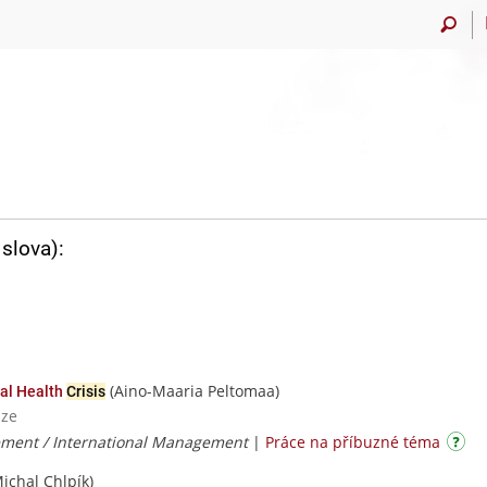
slova):
(Aino-Maaria Peltomaa)
bal Health
Crisis
aze
ment / International Management
|
Práce na příbuzné téma
ichal Chlpík)