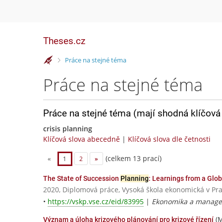
Theses.cz
>
Práce na stejné téma
Práce na stejné téma
Práce na stejné téma (mají shodná klíčová 
crisis planning
Klíčová slova abecedně
|
Klíčová slova dle četnosti
(celkem 13 prací)
«
1
2
»
The State of Succession
Planning
: Learnings from a Glo
2020, Diplomová práce, Vysoká škola ekonomická v Pr
•
https://vskp.vse.cz/eid/83995
|
Ekonomika a manage
(M
Význam a úloha krizového plánování pro krizové řízení