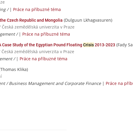
aze
ing /
|
Práce na příbuzné téma
(Dulguun Lkhagvasuren)
of the Czech Republic and Mongolia
/ Česká zemědělská univerzita v Praze
gement /
|
Práce na příbuzné téma
(Fady Sa
 A Case Study of the Egyptian Pound Floating
Crisis
2013-2023
/ Česká zemědělská univerzita v Praze
ement /
|
Práce na příbuzné téma
(Thomas Klika)
í
t / Business Management and Corporate Finance
|
Práce na pří