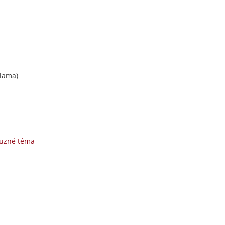
lama)
buzné téma