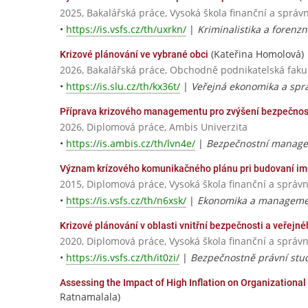
2025, Bakalářská práce, Vysoká škola finanční a správn
•
https://is.vsfs.cz/th/uxrkn/
|
Kriminalistika a forenzn
(Kateřina Homolová)
Krizové plánování ve vybrané obci
2026, Bakalářská práce, Obchodně podnikatelská fakul
•
https://is.slu.cz/th/kx36t/
|
Veřejná ekonomika a spr
Příprava krizového managementu pro zvýšení bezpečnost
2026, Diplomová práce, Ambis Univerzita
•
https://is.ambis.cz/th/lvn4e/
|
Bezpečnostní manag
Význam krízového komunikačného plánu pri budovaní im
2015, Diplomová práce, Vysoká škola finanční a správn
•
https://is.vsfs.cz/th/n6xsk/
|
Ekonomika a managemen
Krizové plánování v oblasti vnitřní bezpečnosti a veřejn
2020, Diplomová práce, Vysoká škola finanční a správn
•
https://is.vsfs.cz/th/it0zi/
|
Bezpečnostně právní stu
Assessing the Impact of High Inflation on Organizationa
Ratnamalala)