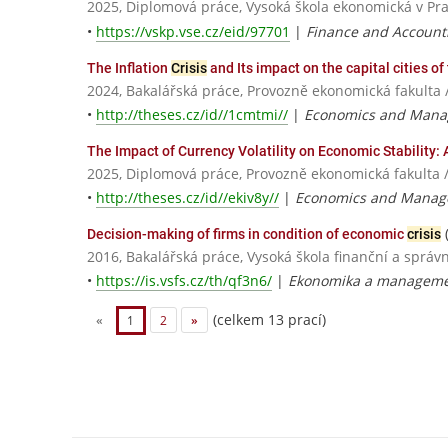
2025, Diplomová práce, Vysoká škola ekonomická v Pr
•
https://vskp.vse.cz/eid/97701
|
Finance and Account
The Inflation
Crisis
and Its impact on the capital cities 
2024, Bakalářská práce, Provozně ekonomická fakulta 
•
http://theses.cz/id//1cmtmi//
|
Economics and Mana
The Impact of Currency Volatility on Economic Stability:
2025, Diplomová práce, Provozně ekonomická fakulta 
•
http://theses.cz/id//ekiv8y//
|
Economics and Manag
Decision-making of firms in condition of economic
crisis
2016, Bakalářská práce, Vysoká škola finanční a správn
•
https://is.vsfs.cz/th/qf3n6/
|
Ekonomika a managemen
(celkem 13 prací)
«
1
2
»