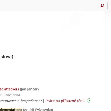
slova):
(Ján Jančár)
ed attackers
va univerzita
komunikace a bezpečnost /
|
Práce na příbuzné téma
(Andrii Pylypenko)
plementations