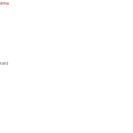
 téma
ran)