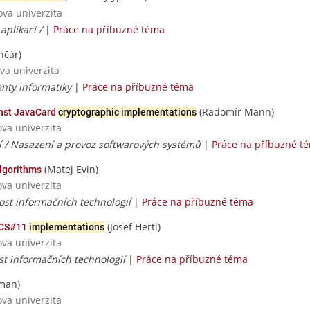
ova univerzita
aplikací /
|
Práce na příbuzné téma
nčár)
va univerzita
nty informatiky
|
Práce na příbuzné téma
(Radomír Mann)
inst JavaCard
cryptographic implementations
ova univerzita
í / Nasazení a provoz softwarových systémů
|
Práce na příbuzné t
(Matej Evin)
lgorithms
ova univerzita
ost informačních technologií
|
Práce na příbuzné téma
(Josef Hertl)
PKCS#11
implementations
ova univerzita
st informačních technologií
|
Práce na příbuzné téma
man)
ova univerzita