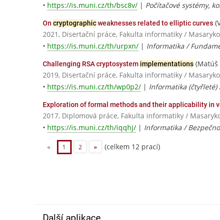
•
https://is.muni.cz/th/bsc8v/
|
Počítačové systémy, k
(V
On
cryptographic
weaknesses related to elliptic curves
2021, Disertační práce, Fakulta informatiky / Masaryko
•
https://is.muni.cz/th/urpxn/
|
Informatika / Fundame
(Matúš
Challenging RSA cryptosystem
implementations
2019, Disertační práce, Fakulta informatiky / Masaryko
•
https://is.muni.cz/th/wp0p2/
|
Informatika (čtyřleté)
Exploration of formal methods and their applicability in v
2017, Diplomová práce, Fakulta informatiky / Masaryk
•
https://is.muni.cz/th/iqqhj/
|
Informatika / Bezpečnos
(celkem 12 prací)
«
1
2
»
Další aplikace