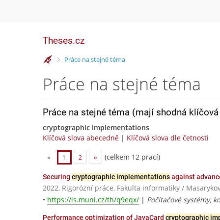
Theses.cz
>
Práce na stejné téma
Práce na stejné téma
Práce na stejné téma (mají shodná klíčová 
cryptographic implementations
Klíčová slova abecedně
|
Klíčová slova dle četnosti
(celkem 12 prací)
«
1
2
»
Securing
cryptographic implementations
against advanc
2022, Rigorózní práce, Fakulta informatiky / Masaryko
•
https://is.muni.cz/th/q9eqx/
|
Počítačové systémy, 
Performance optimization of JavaCard
cryptographic im