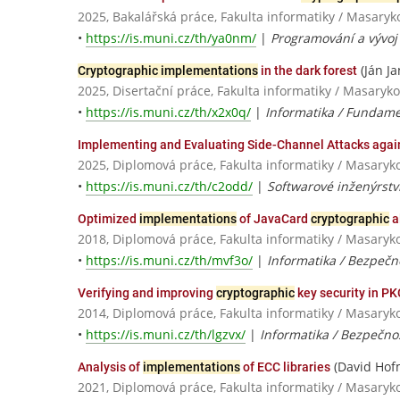
2025, Bakalářská práce, Fakulta informatiky / Masaryk
•
https://is.muni.cz/th/ya0nm/
|
Programování a vývoj 
(Ján Ja
Cryptographic implementations
in the dark forest
2025, Disertační práce, Fakulta informatiky / Masaryko
•
https://is.muni.cz/th/x2x0q/
|
Informatika / Fundame
Implementing and Evaluating Side-Channel Attacks aga
2025, Diplomová práce, Fakulta informatiky / Masaryk
•
https://is.muni.cz/th/c2odd/
|
Softwarové inženýrstv
Optimized
implementations
of JavaCard
cryptographic
a
2018, Diplomová práce, Fakulta informatiky / Masaryk
•
https://is.muni.cz/th/mvf3o/
|
Informatika / Bezpečn
Verifying and improving
cryptographic
key security in 
2014, Diplomová práce, Fakulta informatiky / Masaryk
•
https://is.muni.cz/th/lgzvx/
|
Informatika / Bezpečno
(David Hof
Analysis of
implementations
of ECC libraries
2021, Diplomová práce, Fakulta informatiky / Masaryk