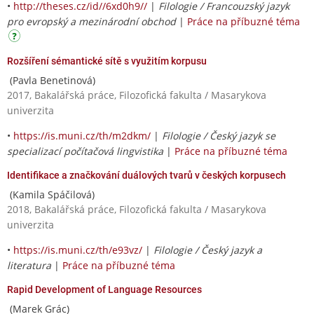
•
http://theses.cz/id//6xd0h9//
|
Filologie / Francouzský jazyk
pro evropský a mezinárodní obchod
|
Práce na příbuzné téma
Rozšíření sémantické sítě s využitím korpusu
(Pavla Benetinová)
2017, Bakalářská práce, Filozofická fakulta / Masarykova
univerzita
•
https://is.muni.cz/th/m2dkm/
|
Filologie / Český jazyk se
specializací počítačová lingvistika
|
Práce na příbuzné téma
Identifikace a značkování duálových tvarů v českých korpusech
(Kamila Spáčilová)
2018, Bakalářská práce, Filozofická fakulta / Masarykova
univerzita
•
https://is.muni.cz/th/e93vz/
|
Filologie / Český jazyk a
literatura
|
Práce na příbuzné téma
Rapid Development of Language Resources
(Marek Grác)