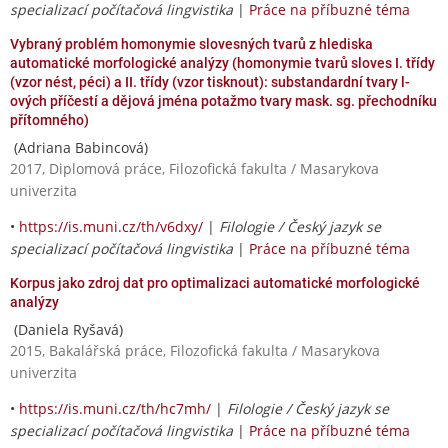
specializací počítačová lingvistika
|
Práce na příbuzné téma
Vybraný problém homonymie slovesných tvarů z hlediska
automatické morfologické analýzy (homonymie tvarů sloves I. třídy
(vzor nést, péci) a II. třídy (vzor tisknout): substandardní tvary l-
ových příčestí a dějová jména potažmo tvary mask. sg. přechodníku
přítomného)
(Adriana Babincová)
2017, Diplomová práce, Filozofická fakulta / Masarykova
univerzita
•
https://is.muni.cz/th/v6dxy/
|
Filologie / Český jazyk se
specializací počítačová lingvistika
|
Práce na příbuzné téma
Korpus jako zdroj dat pro optimalizaci automatické morfologické
analýzy
(Daniela Ryšavá)
2015, Bakalářská práce, Filozofická fakulta / Masarykova
univerzita
•
https://is.muni.cz/th/hc7mh/
|
Filologie / Český jazyk se
specializací počítačová lingvistika
|
Práce na příbuzné téma