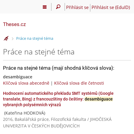
Přihlásit se
Přihlásit se (EduID)
Theses.cz
>
Práce na stejné téma
Práce na stejné téma
Práce na stejné téma (mají shodná klíčová slova):
desambiguace
Klíčová slova abecedně
|
Klíčová slova dle četnosti
Hodnocení automatického překladu SMT systémů (Google
translate, Bing) z francouzštiny do češtiny:
desambiguace
vybraných polysémních výrazů
(Kateřina HODKOVÁ)
2016, Bakalářská práce, Filozofická fakulta / JIHOČESKÁ
UNIVERZITA V ČESKÝCH BUDĚJOVICÍCH