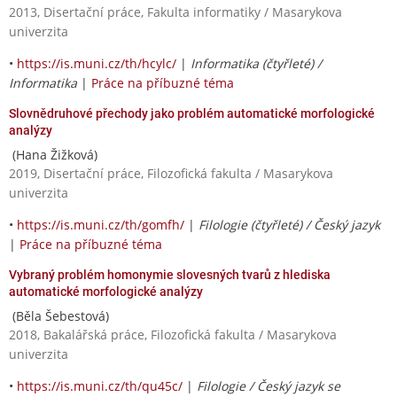
2013, Disertační práce, Fakulta informatiky / Masarykova
univerzita
•
https://is.muni.cz/th/hcylc/
|
Informatika (čtyřleté) /
Informatika
|
Práce na příbuzné téma
Slovnědruhové přechody jako problém automatické morfologické
analýzy
(Hana Žižková)
2019, Disertační práce, Filozofická fakulta / Masarykova
univerzita
•
https://is.muni.cz/th/gomfh/
|
Filologie (čtyřleté) / Český jazyk
|
Práce na příbuzné téma
Vybraný problém homonymie slovesných tvarů z hlediska
automatické morfologické analýzy
(Běla Šebestová)
2018, Bakalářská práce, Filozofická fakulta / Masarykova
univerzita
•
https://is.muni.cz/th/qu45c/
|
Filologie / Český jazyk se