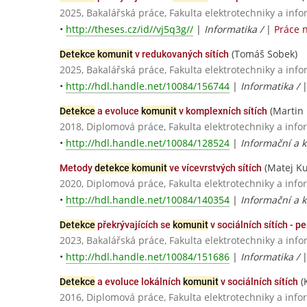
2025, Bakalářská práce, Fakulta elektrotechniky a info
•
http://theses.cz/id//vj5q3g//
|
Informatika /
|
Práce 
(Tomáš Sobek)
Detekce komunit
v redukovaných sítích
2025, Bakalářská práce, Fakulta elektrotechniky a info
•
http://hdl.handle.net/10084/156744
|
Informatika /
(Martin 
Detekce
a evoluce
komunit
v komplexních sítích
2018, Diplomová práce, Fakulta elektrotechniky a info
•
http://hdl.handle.net/10084/128524
|
Informační a k
(Matej Ku
Metody
detekce komunit
ve vícevrstvých sítích
2020, Diplomová práce, Fakulta elektrotechniky a info
•
http://hdl.handle.net/10084/140354
|
Informační a k
Detekce
překrývajících se
komunit
v sociálních sítích - pe
2023, Bakalářská práce, Fakulta elektrotechniky a info
•
http://hdl.handle.net/10084/151686
|
Informatika /
(
Detekce
a evoluce lokálních
komunit
v sociálních sítích
2016, Diplomová práce, Fakulta elektrotechniky a info