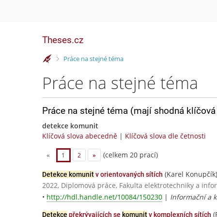
Theses.cz
>
Práce na stejné téma
Práce na stejné téma
Práce na stejné téma (mají shodná klíčová 
detekce komunit
Klíčová slova abecedně
|
Klíčová slova dle četnosti
(celkem 20 prací)
«
1
2
»
(Karel Konupčík
Detekce komunit
v orientovaných sítích
2022, Diplomová práce, Fakulta elektrotechniky a info
•
http://hdl.handle.net/10084/150230
|
Informační a k
(
Detekce
překrývajících se
komunit
v komplexních sítích