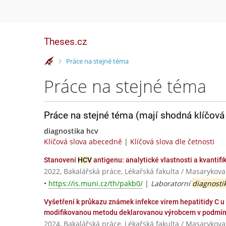
Theses.cz
>
Práce na stejné téma
Práce na stejné téma
Práce na stejné téma (mají shodná klíčová 
diagnostika hcv
Klíčová slova abecedně
|
Klíčová slova dle četnosti
Stanovení
HCV
antigenu: analytické vlastnosti a kvantif
2022, Bakalářská práce, Lékařská fakulta / Masarykova
•
https://is.muni.cz/th/pakb0/
|
Laboratorní
diagnosti
Vyšetření k průkazu známek infekce virem hepatitidy C u
modifikovanou metodu deklarovanou výrobcem v podmín
2024, Bakalářská práce, Lékařská fakulta / Masarykova