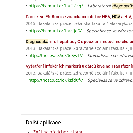
•
https://is.muni.cz/th/f14cq/
|
Laboratorní
diagnostik
Dárci krve FN Brno se známkami infekce HBV,
HCV
a HIV,
2015, Bakalářská práce, Lékařská fakulta / Masarykova
•
https://is.muni.cz/th/cfjq9/
|
Specializace ve zdravot
Diagnostika
viru hepatitidy C s použitím metod molekulár
2013, Bakalářská práce, Zdravotně sociální fakulta 
•
http://theses.cz/id//te5yzf//
|
Specializace ve zdravot
Vyšetření infekčních markerů u dárců krve na Transfuzn
2013, Bakalářská práce, Zdravotně sociální fakulta 
•
http://theses.cz/id//kzfd0f//
|
Specializace ve zdravot
Další aplikace
Zpět na předchozí stranu