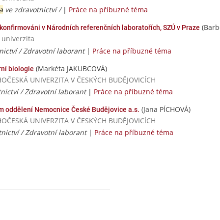
a
ve zdravotnictví /
|
Práce na příbuzné téma
(Barb
 konfirmováni v Národních referenčních laboratořích, SZÚ v Praze
 univerzita
nictví / Zdravotní laborant
|
Práce na příbuzné téma
(Markéta JAKUBCOVÁ)
ní biologie
/ JIHOČESKÁ UNIVERZITA V ČESKÝCH BUDĚJOVICÍCH
nictví / Zdravotní laborant
|
Práce na příbuzné téma
(Jana PÍCHOVÁ)
ím oddělení Nemocnice České Budějovice a.s.
/ JIHOČESKÁ UNIVERZITA V ČESKÝCH BUDĚJOVICÍCH
nictví / Zdravotní laborant
|
Práce na příbuzné téma