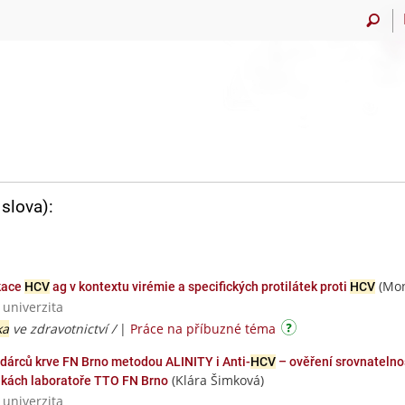
slova):
(Mon
ikace
HCV
ag v kontextu virémie a specifických protilátek proti
HCV
 univerzita
ka
ve zdravotnictví /
|
Práce na příbuzné téma
 dárců krve FN Brno metodou ALINITY i Anti-
HCV
– ověření srovnatelnos
(Klára Šimková)
kách laboratoře TTO FN Brno
 univerzita