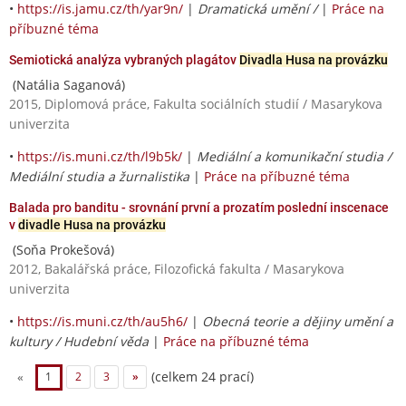
•
https://is.jamu.cz/th/yar9n/
|
Dramatická umění /
|
Práce na
příbuzné téma
Semiotická analýza vybraných plagátov
Divadla Husa na provázku
(Natália Saganová)
2015, Diplomová práce, Fakulta sociálních studií / Masarykova
univerzita
•
https://is.muni.cz/th/l9b5k/
|
Mediální a komunikační studia /
Mediální studia a žurnalistika
|
Práce na příbuzné téma
Balada pro banditu - srovnání první a prozatím poslední inscenace
v
divadle Husa na provázku
(Soňa Prokešová)
2012, Bakalářská práce, Filozofická fakulta / Masarykova
univerzita
•
https://is.muni.cz/th/au5h6/
|
Obecná teorie a dějiny umění a
kultury / Hudební věda
|
Práce na příbuzné téma
(celkem 24 prací)
«
1
2
3
»