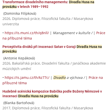
Transformace divadelního managementu:
Divadla Husa na
provázku
v letech 1989–1992
(Dominika Filípková)
2026, Diplomová práce, Filozofická fakulta / Masarykova
univerzita
•
https://is.muni.cz/th/q8nll/
|
Management v kultuře /
|
Práce
na příbuzné téma
Perceptivita diváků při inscenaci Satan v Goraji
Divadla Husa na
provázku
(Antonie Kepáková)
2026, Bakalářská práce, Divadelní fakulta / Janáčkova akademie
múzických umění
•
https://is.jamu.cz/th/kz77c/
|
Divadlo
a výchova /
|
Práce na
příbuzné téma
Hudebně scénická kompozice Babička podle Boženy Němcové v
inscenaci
Divadla Husa na provázku
(Blanka Bartoňová)
2017, Diplomová práce, Filozofická fakulta / Masarykova