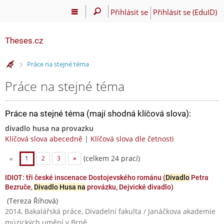
Přihlásit se
Přihlásit se (EduID)
Theses.cz
>
Práce na stejné téma
Práce na stejné téma
Práce na stejné téma (mají shodná klíčová slova):
divadlo husa na provazku
Klíčová slova abecedně
|
Klíčová slova dle četnosti
(celkem 24 prací)
«
1
2
3
»
IDIOT: tři české inscenace Dostojevského románu (
Divadlo
Petra
Bezruče,
Divadlo Husa na
provázku, Dejvické divadlo)
(Tereza Říhová)
2014, Bakalářská práce, Divadelní fakulta / Janáčkova akademie
múzických umění v Brně