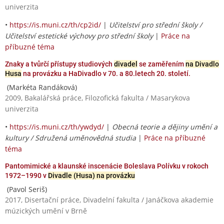
univerzita
•
https://is.muni.cz/th/cp2id/
|
Učitelství pro střední školy /
Učitelství estetické výchovy pro střední školy
|
Práce na
příbuzné téma
Znaky a tvůrčí přístupy studiových
divadel
se zaměřením
na Divadlo
Husa
na provázku a HaDivadlo v 70. a 80.letech 20. století.
(Markéta Randáková)
2009, Bakalářská práce, Filozofická fakulta / Masarykova
univerzita
•
https://is.muni.cz/th/ywdyd/
|
Obecná teorie a dějiny umění a
kultury / Sdružená uměnovědná studia
|
Práce na příbuzné
téma
Pantomimické a klaunské inscenácie Boleslava Polívku v rokoch
1972–1990 v
Divadle (Husa) na provázku
(Pavol Seriš)
2017, Disertační práce, Divadelní fakulta / Janáčkova akademie
múzických umění v Brně