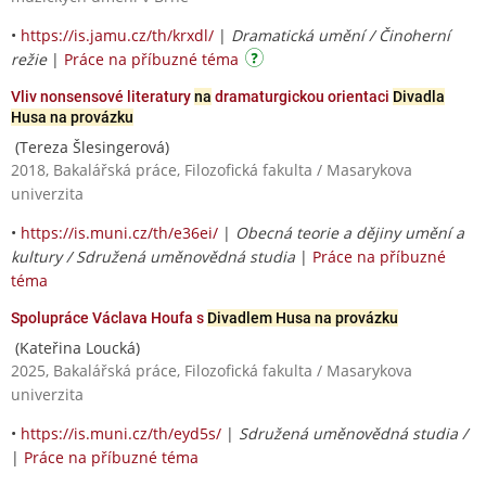
•
https://is.jamu.cz/th/krxdl/
|
Dramatická umění / Činoherní
režie
|
Práce na příbuzné téma
Vliv nonsensové literatury
na
dramaturgickou orientaci
Divadla
Husa na provázku
(Tereza Šlesingerová)
2018, Bakalářská práce, Filozofická fakulta / Masarykova
univerzita
•
https://is.muni.cz/th/e36ei/
|
Obecná teorie a dějiny umění a
kultury / Sdružená uměnovědná studia
|
Práce na příbuzné
téma
Spolupráce Václava Houfa s
Divadlem Husa na provázku
(Kateřina Loucká)
2025, Bakalářská práce, Filozofická fakulta / Masarykova
univerzita
•
https://is.muni.cz/th/eyd5s/
|
Sdružená uměnovědná studia /
|
Práce na příbuzné téma