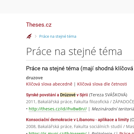
Theses.cz
>
Práce na stejné téma
Práce na stejné téma
Práce na stejné téma (mají shodná klíčová 
druzove
Klíčová slova abecedně
|
Klíčová slova dle četnosti
(Tereza SVÁŠKOVÁ)
Syrské povstání a
Drúzové
v Sýrii
2011, Bakalářská práce, Fakulta filozofická / ZÁPADO
•
http://theses.cz/id//hv8w8n//
|
Mezinárodní teritoriá
(O
Konsociační demokracie v Libanonu - aplikace a limity
2008, Bakalářská práce, Fakulta sociálních studií / Ma
•
https://is.muni.cz/th/nvywm/
|
Politologie /
|
Práce 