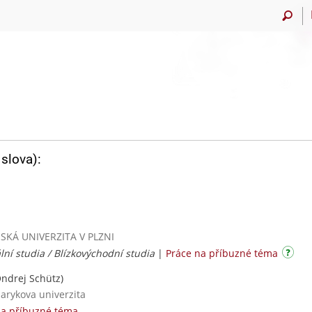
slova):
ČESKÁ UNIVERZITA V PLZNI
lní studia / Blízkovýchodní studia
|
Práce na příbuzné téma
ndrej Schütz)
sarykova univerzita
na příbuzné téma