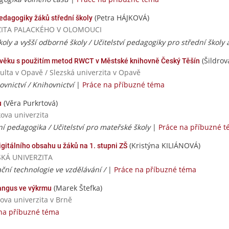
(Petra HÁJKOVÁ)
edagogiky žáků střední školy
VERZITA PALACKÉHO V OLOMOUCI
školy a vyšší odborné školy / Učitelství pedagogiky pro střední školy
(Šildrov
o věku s použitím metod RWCT v Městské knihovně Český Těšín
kulta v Opavě / Slezská univerzita v Opavě
vnictví / Knihovnictví
|
Práce na příbuzné téma
(Věra Purkrtová)
u
ova univerzita
í pedagogika / Učitelství pro mateřské školy
|
Práce na příbuzné 
(Kristýna KILIÁNOVÁ)
gitálního obsahu u žáků na 1. stupni ZŠ
VSKÁ UNIVERZITA
ční technologie ve vzdělávání /
|
Práce na příbuzné téma
(Marek Štefka)
angus ve výkrmu
ova univerzita v Brně
na příbuzné téma