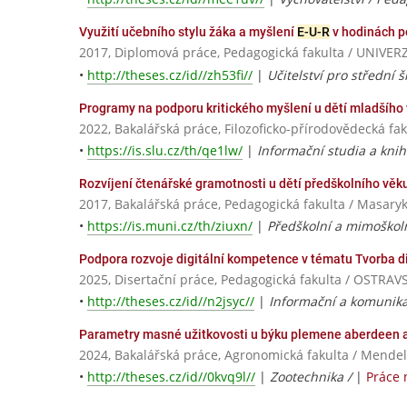
Využití učebního stylu žáka a myšlení
E-U-R
v hodinách p
2017, Diplomová práce, Pedagogická fakulta / UNI
•
http://theses.cz/id//zh53fi//
|
Učitelství pro střední 
Programy na podporu kritického myšlení u dětí mladšíh
2022, Bakalářská práce, Filozoficko-přírodovědecká fa
•
https://is.slu.cz/th/qe1lw/
|
Informační studia a kniho
Rozvíjení čtenářské gramotnosti u dětí předškolního věk
2017, Bakalářská práce, Pedagogická fakulta / Masaryk
•
https://is.muni.cz/th/ziuxn/
|
Předškolní a mimoškoln
Podpora rozvoje digitální kompetence v tématu Tvorba di
2025, Disertační práce, Pedagogická fakulta / OSTRA
•
http://theses.cz/id//n2jsyc//
|
Informační a komunika
Parametry masné užitkovosti u býku plemene aberdeen 
2024, Bakalářská práce, Agronomická fakulta / Mendel
•
http://theses.cz/id//0kvq9l//
|
Zootechnika /
|
Práce 