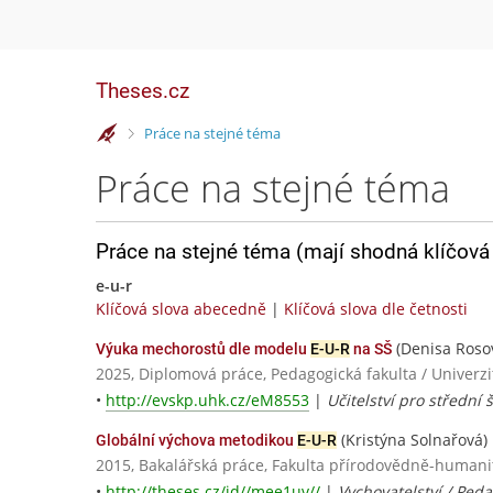
Theses.cz
>
Práce na stejné téma
Práce na stejné téma
Práce na stejné téma (mají shodná klíčová 
e-u-r
Klíčová slova abecedně
|
Klíčová slova dle četnosti
(Denisa Roso
Výuka mechorostů dle modelu
E-U-R
na SŠ
2025, Diplomová práce, Pedagogická fakulta / Univerz
•
http://evskp.uhk.cz/eM8553
|
Učitelství pro střední 
(Kristýna Solnařová)
Globální výchova metodikou
E-U-R
2015, Bakalářská práce, Fakulta přírodovědně-human
•
http://theses.cz/id//mee1uv//
|
Vychovatelství / Ped