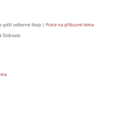
 a vyšší odborné školy
|
Práce na příbuzné téma
á Šildrová)
téma