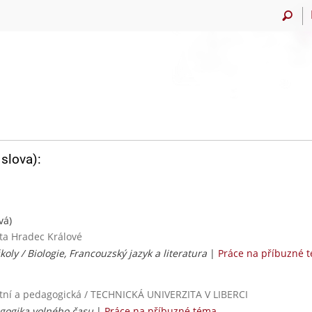
slova):
vá)
ita Hradec Králové
školy / Biologie, Francouzský jazyk a literatura
|
Práce na příbuzné 
itní a pedagogická / TECHNICKÁ UNIVERZITA V LIBERCI
agogika volného času
|
Práce na příbuzné téma