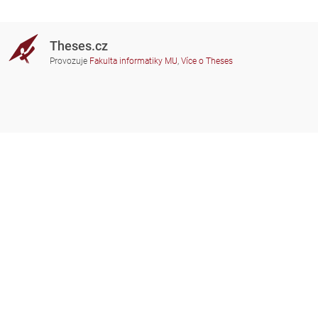
Theses.cz
Provozuje
Fakulta informatiky MU
,
Více o Theses
Potřebujete poradit?
Zapojené školy
theses@fi.muni.cz
Správci zapojených škol
Nápověda
Soukromí
Často kladené dotazy
Přístupnost
Zobrazit klasickou verzi
Nahoru