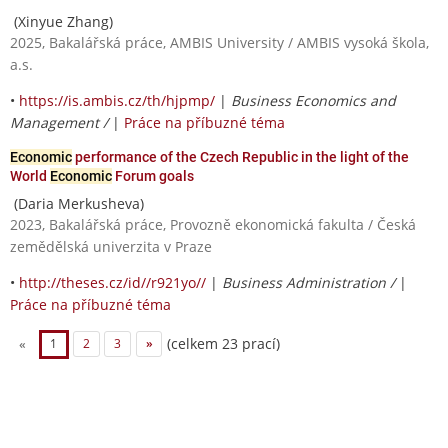
(Xinyue Zhang)
2025, Bakalářská práce, AMBIS University / AMBIS vysoká škola,
a.s.
•
https://is.ambis.cz/th/hjpmp/
|
Business Economics and
Management /
|
Práce na příbuzné téma
Economic
performance of the Czech Republic in the light of the
World
Economic
Forum goals
(Daria Merkusheva)
2023, Bakalářská práce, Provozně ekonomická fakulta / Česká
zemědělská univerzita v Praze
•
http://theses.cz/id//r921yo//
|
Business Administration /
|
Práce na příbuzné téma
(celkem 23 prací)
«
1
2
3
»