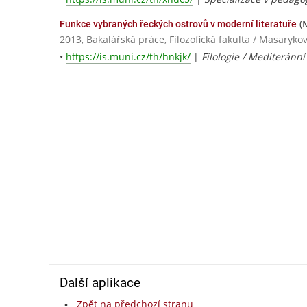
(M
Funkce vybraných řeckých ostrovů v moderní literatuře
2013, Bakalářská práce, Filozofická fakulta / Masaryko
•
https://is.muni.cz/th/hnkjk/
|
Filologie / Mediteránní
Další aplikace
Zpět na předchozí stranu