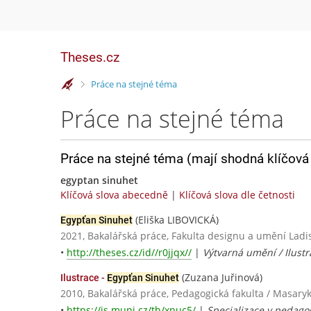
Theses.cz
>
Práce na stejné téma
Práce na stejné téma
Práce na stejné téma (mají shodná klíčová 
egyptan sinuhet
Klíčová slova abecedně
|
Klíčová slova dle četnosti
(Eliška LIBOVICKÁ)
Egypťan Sinuhet
2021, Bakalářská práce, Fakulta designu a umění La
•
http://theses.cz/id//r0jjqx//
|
Výtvarná umění / Ilustr
(Zuzana Juřinová)
Ilustrace -
Egypťan Sinuhet
2010, Bakalářská práce, Pedagogická fakulta / Masaryk
•
https://is.muni.cz/th/xnuc5/
|
Specializace v pedagog