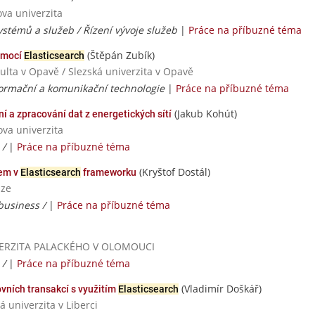
ova univerzita
ystémů a služeb / Řízení vývoje služeb
|
Práce na příbuzné téma
(Štěpán Zubík)
omocí
Elasticsearch
kulta v Opavě / Slezská univerzita v Opavě
formační a komunikační technologie
|
Práce na příbuzné téma
(Jakub Kohút)
í a zpracování dat z energetických sítí
ova univerzita
 /
|
Práce na příbuzné téma
(Kryštof Dostál)
dem v
Elasticsearch
frameworku
aze
 business /
|
Práce na příbuzné téma
UNIVERZITA PALACKÉHO V OLOMOUCI
 /
|
Práce na příbuzné téma
(Vladimír Doškář)
ních transakcí s využitím
Elasticsearch
 univerzita v Liberci