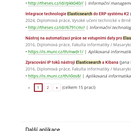
•
http://theses.cz/id//pkk040//
|
Informační managem
Integrace technologie
Elasticsearch
do ERP systému K2
2024, Diplomová práce, Vysoké učení technické v Brně
•
http://theses.cz/id//6791cm//
|
Informační technolog
Nástroj na automatizaci práce se vstupními daty pro
Elas
2016, Diplomová práce, Fakulta informatiky / Masaryk
•
https://is.muni.cz/th/nwdr1/
|
Aplikovaná informatik
(Jana
Zpracování IP toků nástroji
Elasticsearch
a Kibana
2016, Diplomová práce, Fakulta informatiky / Masaryk
•
https://is.muni.cz/th/i0os8/
|
Aplikovaná informatika
(celkem 15 prací)
«
1
2
»
Další aplikace