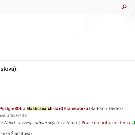
slova):
(Radomír Dedek)
 PostgreSQL a
Elasticsearch
do iQ Frameworku
ova univerzita
í / Návrh a vývoj softwarových systémů
|
Práce na příbuzné téma
nika Šlachtová)