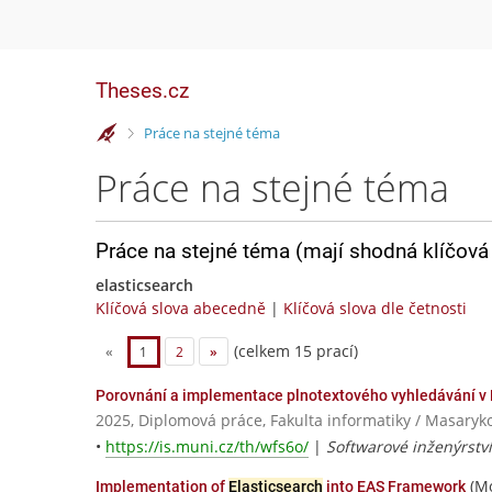
Theses.cz
>
Práce na stejné téma
Práce na stejné téma
Práce na stejné téma (mají shodná klíčová 
elasticsearch
Klíčová slova abecedně
|
Klíčová slova dle četnosti
(celkem 15 prací)
«
1
2
»
Porovnání a implementace plnotextového vyhledávání v
2025, Diplomová práce, Fakulta informatiky / Masaryk
•
https://is.muni.cz/th/wfs6o/
|
Softwarové inženýrstv
(Mo
Implementation of
Elasticsearch
into EAS Framework