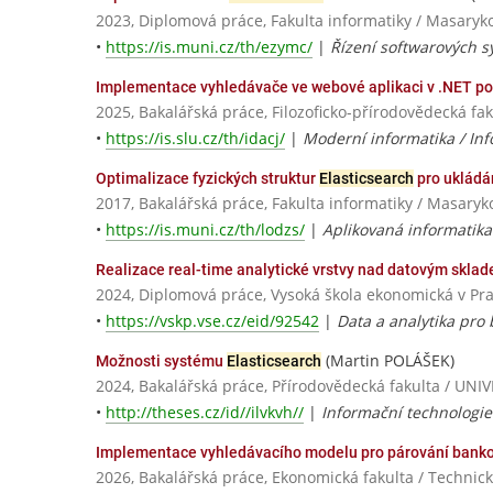
2023, Diplomová práce, Fakulta informatiky / Masaryk
•
https://is.muni.cz/th/ezymc/
|
Řízení softwarových s
Implementace vyhledávače ve webové aplikaci v .NET p
2025, Bakalářská práce, Filozoficko-přírodovědecká fa
•
https://is.slu.cz/th/idacj/
|
Moderní informatika / In
Optimalizace fyzických struktur
Elasticsearch
pro ukládán
2017, Bakalářská práce, Fakulta informatiky / Masaryk
•
https://is.muni.cz/th/lodzs/
|
Aplikovaná informatika
Realizace real-time analytické vrstvy nad datovým skla
2024, Diplomová práce, Vysoká škola ekonomická v Pr
•
https://vskp.vse.cz/eid/92542
|
Data a analytika pro
(Martin POLÁŠEK)
Možnosti systému
Elasticsearch
2024, Bakalářská práce, Přírodovědecká fakulta / 
•
http://theses.cz/id//ilvkvh//
|
Informační technologie
Implementace vyhledávacího modelu pro párování bankov
2026, Bakalářská práce, Ekonomická fakulta / Technická