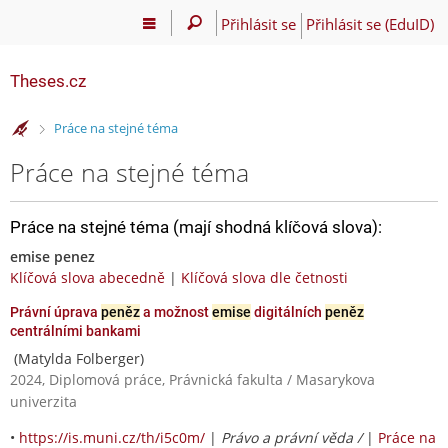
Přihlásit se
Přihlásit se (EduID)
Theses.cz
>
Práce na stejné téma
Práce na stejné téma
Práce na stejné téma (mají shodná klíčová slova):
emise penez
Klíčová slova abecedně
|
Klíčová slova dle četnosti
Právní úprava
peněz
a možnost
emise
digitálních
peněz
centrálními bankami
(Matylda Folberger)
2024, Diplomová práce, Právnická fakulta / Masarykova
univerzita
•
https://is.muni.cz/th/i5c0m/
|
Právo a právní věda /
|
Práce na