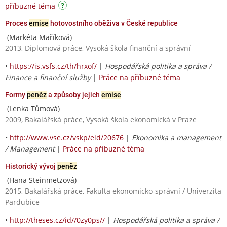
příbuzné téma
Proces
emise
hotovostního oběživa v České republice
(Markéta Maříková)
2013, Diplomová práce, Vysoká škola finanční a správní
•
https://is.vsfs.cz/th/hrxof/
|
Hospodářská politika a správa /
Finance a finanční služby
|
Práce na příbuzné téma
Formy
peněz
a způsoby jejich
emise
(Lenka Tůmová)
2009, Bakalářská práce, Vysoká škola ekonomická v Praze
•
http://www.vse.cz/vskp/eid/20676
|
Ekonomika a management
/ Management
|
Práce na příbuzné téma
Historický vývoj
peněz
(Hana Steinmetzová)
2015, Bakalářská práce, Fakulta ekonomicko-správní / Univerzita
Pardubice
•
http://theses.cz/id//0zy0ps//
|
Hospodářská politika a správa /