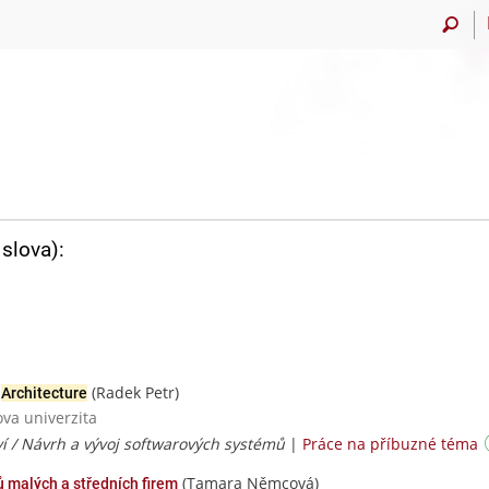
slova):
(Radek Petr)
n
Architecture
ova univerzita
í / Návrh a vývoj softwarových systémů
|
Práce na příbuzné téma
(Tamara Němcová)
tů malých a středních firem