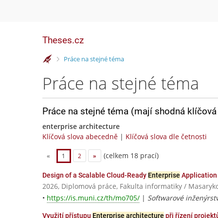
Theses.cz
>
Práce na stejné téma
Práce na stejné téma
Práce na stejné téma (mají shodná klíčová 
enterprise architecture
Klíčová slova abecedně
|
Klíčová slova dle četnosti
(celkem 18 prací)
«
1
2
»
Design of a Scalable Cloud-Ready
Enterprise
Applicatio
2026, Diplomová práce, Fakulta informatiky / Masaryk
•
https://is.muni.cz/th/mo705/
|
Softwarové inženýrstv
Využití přístupu
Enterprise architecture
při řízení projek