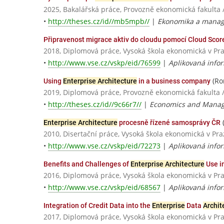
2025, Bakalářská práce, Provozně ekonomická fakulta 
•
http://theses.cz/id//mb5mpb//
|
Ekonomika a mana
Připravenost migrace aktiv do cloudu pomocí Cloud Scor
2018, Diplomová práce, Vysoká škola ekonomická v Pr
•
http://www.vse.cz/vskp/eid/76599
|
Aplikovaná infor
(Ro
Using
Enterprise Architecture
in a business company
2019, Diplomová práce, Provozně ekonomická fakulta 
•
http://theses.cz/id//9c66r7//
|
Economics and Mana
Enterprise Architecture
procesně řízené samosprávy ČR
2010, Disertační práce, Vysoká škola ekonomická v Pra
•
http://www.vse.cz/vskp/eid/72273
|
Aplikovaná infor
Benefits and Challenges of
Enterprise Architecture
Use i
2016, Diplomová práce, Vysoká škola ekonomická v Pr
•
http://www.vse.cz/vskp/eid/68567
|
Aplikovaná infor
Integration of Credit Data into the
Enterprise
Data
Archit
2017, Diplomová práce, Vysoká škola ekonomická v Pr