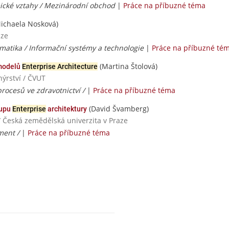
cké vztahy / Mezinárodní obchod
|
Práce na příbuzné téma
ichaela Nosková)
aze
matika / Informační systémy a technologie
|
Práce na příbuzné té
(Martina Štolová)
 modelů
Enterprise Architecture
ýrství / ČVUT
rocesů ve zdravotnictví /
|
Práce na příbuzné téma
(David Švamberg)
tupu
Enterprise
architektury
/ Česká zemědělská univerzita v Praze
ment /
|
Práce na příbuzné téma