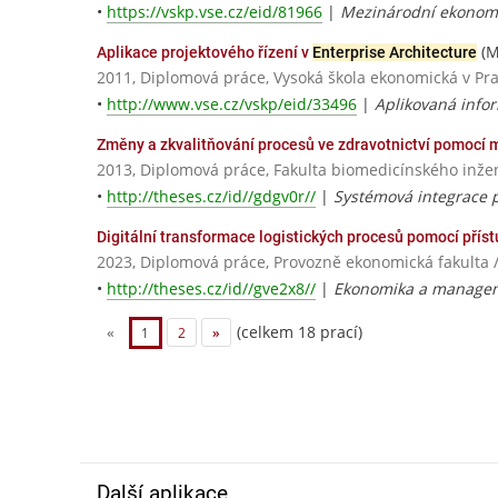
•
https://vskp.vse.cz/eid/81966
|
Mezinárodní ekonomi
(M
Aplikace projektového řízení v
Enterprise Architecture
2011, Diplomová práce, Vysoká škola ekonomická v Pr
•
http://www.vse.cz/vskp/eid/33496
|
Aplikovaná infor
Změny a zkvalitňování procesů ve zdravotnictví pomocí
2013, Diplomová práce, Fakulta biomedicínského inžen
•
http://theses.cz/id//gdgv0r//
|
Systémová integrace p
Digitální transformace logistických procesů pomocí přís
2023, Diplomová práce, Provozně ekonomická fakulta 
•
http://theses.cz/id//gve2x8//
|
Ekonomika a manage
(celkem 18 prací)
«
1
2
»
Další aplikace