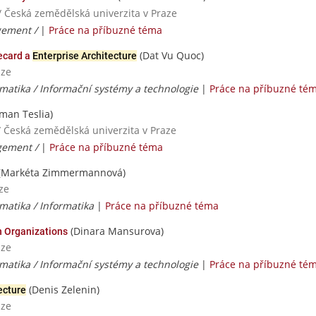
/ Česká zemědělská univerzita v Praze
gement /
|
Práce na příbuzné téma
(Dat Vu Quoc)
ecard a
Enterprise Architecture
aze
matika / Informační systémy a technologie
|
Práce na příbuzné té
man Teslia)
/ Česká zemědělská univerzita v Praze
gement /
|
Práce na příbuzné téma
(Markéta Zimmermannová)
ze
matika / Informatika
|
Práce na příbuzné téma
(Dinara Mansurova)
n Organizations
aze
matika / Informační systémy a technologie
|
Práce na příbuzné té
(Denis Zelenin)
ecture
aze