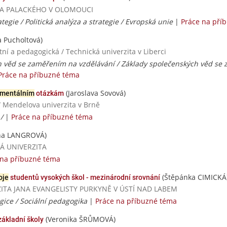
RZITA PALACKÉHO V OLOMOUCI
ategie / Politická analýza a strategie / Evropská unie
|
Práce na pří
 Pucholtová)
ní a pedagogická / Technická univerzita v Liberci
h věd se zaměřením na vzdělávání / Základy společenských věd se
Práce na příbuzné téma
(Jaroslava Sovová)
nmentálním
otázkám
/ Mendelova univerzita v Brně
 /
|
Práce na příbuzné téma
na LANGROVÁ)
SKÁ UNIVERZITA
 na příbuzné téma
(Štěpánka CIMICKÁ
oje
studentů vysokých škol - mezinárodní srovnání
ERZITA JANA EVANGELISTY PURKYNĚ V ÚSTÍ NAD LABEM
gice / Sociální pedagogika
|
Práce na příbuzné téma
(Veronika ŠRŮMOVÁ)
základní školy