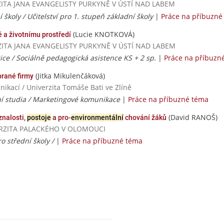
ERZITA JANA EVANGELISTY PURKYNĚ V ÚSTÍ NAD LABEM
í školy / Učitelství pro 1. stupeň základní školy
|
Práce na příbuzné
(Lucie KNOTKOVÁ)
 a životnímu prostředí
VERZITA JANA EVANGELISTY PURKYNĚ V ÚSTÍ NAD LABEM
ice / Sociálně pedagogická asistence KS + 2 sp.
|
Práce na příbuzn
(Jitka Mikulenčáková)
rané firmy
ikací / Univerzita Tomáše Bati ve Zlíně
í studia / Marketingové komunikace
|
Práce na příbuzné téma
(David RANOŠ)
znalosti,
postoje
a pro-
environmentální
chování žáků
NIVERZITA PALACKÉHO V OLOMOUCI
ro střední školy /
|
Práce na příbuzné téma