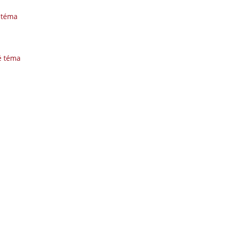
 téma
é téma