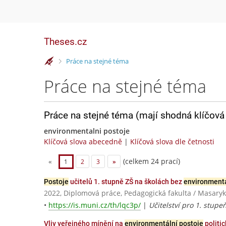
Theses.cz
>
Práce na stejné téma
Práce na stejné téma
Práce na stejné téma (mají shodná klíčová 
environmentalni postoje
Klíčová slova abecedně
|
Klíčová slova dle četnosti
(celkem 24 prací)
«
1
2
3
»
Postoje
učitelů 1. stupně ZŠ na školách bez
environmentá
2022, Diplomová práce, Pedagogická fakulta / Masaryk
•
https://is.muni.cz/th/lqc3p/
|
Učitelství pro 1. stupe
Vliv veřejného mínění na
environmentální postoje
politic