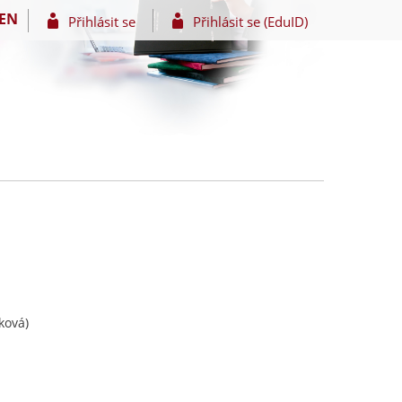
EN
Přihlásit se
Přihlásit se (EduID)
ková)