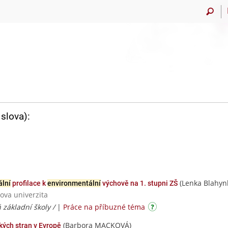
slova):
(Lenka Blahyn
lní
profilace k
environmentální
výchově na 1. stupni ZŠ
ova univerzita
ň základní školy /
|
Práce na příbuzné téma
(Barbora MACKOVÁ)
kých stran v Evropě