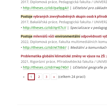
2017, Diplomová práce, Pedagogická fakulta / UNIV
•
http://theses.cz/id//pa9pg4//
|
Učitelství pro základn
Postoje
vybraných znevýhodněných skupin osob k přírodě
2017, Bakalářská práce, Pedagogická fakulta / UNI
•
http://theses.cz/id//qrtl7c//
|
Specializace v pedagog
Postoje
mileniálů vůči
environmentální
odpovědnosti vyb
2022, Diplomová práce, Fakulta multimediálních komun
•
http://theses.cz/id//el7i84//
|
Mediální a komunikačn
Problematika globální klimatické změny ve výuce na ZŠ: 
2021, Rigorózní práce, Přírodovědecká fakulta / U
•
http://theses.cz/id//rwp740//
|
Učitelství geografie p
(celkem 24 prací)
«
1
2
3
»