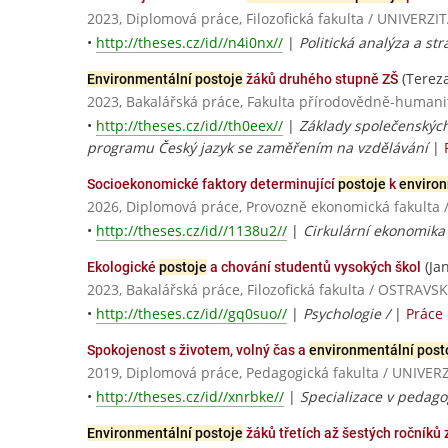
2023, Diplomová práce, Filozofická fakulta / UNIVE
•
http://theses.cz/id//n4i0nx//
|
Politická analýza a str
(Tereza
Environmentální postoje
žáků druhého stupně ZŠ
2023, Bakalářská práce, Fakulta přírodovědně-humanit
•
http://theses.cz/id//th0eex//
|
Základy společenskýc
programu Český jazyk se zaměřením na vzdělávání
|
Socioekonomické faktory determinující
postoje
k
enviro
2026, Diplomová práce, Provozně ekonomická fakulta 
•
http://theses.cz/id//1138u2//
|
Cirkulární ekonomika
(Ja
Ekologické
postoje
a chování studentů vysokých škol
2023, Bakalářská práce, Filozofická fakulta / OSTRAV
•
http://theses.cz/id//gq0suo//
|
Psychologie /
|
Práce
Spokojenost s životem, volný čas a
environmentální post
2019, Diplomová práce, Pedagogická fakulta / UNIV
•
http://theses.cz/id//xnrbke//
|
Specializace v pedago
Environmentální postoje
žáků třetích až šestých ročníků 