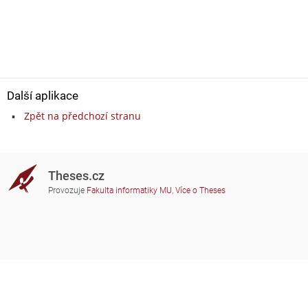
Další aplikace
Zpět na předchozí stranu
Theses.cz
Provozuje
Fakulta informatiky MU
,
Více o Theses
Potřebujete poradit?
Zapojené školy
theses@fi.muni.cz
Správci zapojených škol