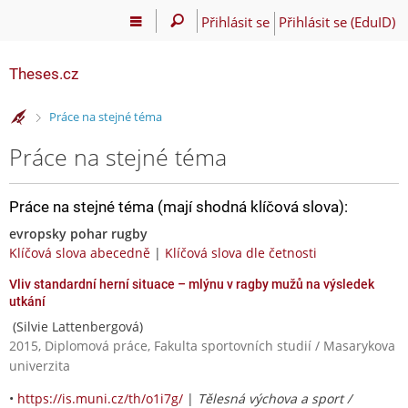
Přihlásit se
Přihlásit se (EduID)
Theses.cz
>
Práce na stejné téma
Práce na stejné téma
Práce na stejné téma (mají shodná klíčová slova):
evropsky pohar rugby
Klíčová slova abecedně
|
Klíčová slova dle četnosti
Vliv standardní herní situace – mlýnu v ragby mužů na výsledek
utkání
(Silvie Lattenbergová)
2015, Diplomová práce, Fakulta sportovních studií / Masarykova
univerzita
•
https://is.muni.cz/th/o1i7g/
|
Tělesná výchova a sport /