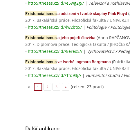
•
http://theses.cz/id//e5wg2g//
|
Televizní a rozhlasov
(
Existencialismus
a odcizení v tvorbě skupiny Pink Floyd
2017, Bakalářská práce, Filozofická fakulta / UNIV
•
http://theses.cz/id//lw2btc//
|
Politologie / Politologie
(Anna RAPČANOV
Existencialismus
a jeho pojetí člověka
2017, Diplomová práce, Teologická fakulta / JIHOČE
•
http://theses.cz/id//8ereo5//
|
Vychovatelství / Peda
(Patritci
Existencialismus
ve tvorbě Ingmara Bergmana
2017, Bakalářská práce, Filozofická fakulta / UNIV
•
http://theses.cz/id//1fd93j//
|
Humanitní studia / Filo
(celkem 23 prací)
«
1
2
3
»
Další aplikace