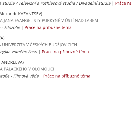
á studia / Televizní a rozhlasová studia / Divadelní studia
|
Práce n
Alexandr KAZANTSEV)
ERZITA JANA EVANGELISTY PURKYNĚ V ÚSTÍ NAD LABEM
 - Filozofie
|
Práce na příbuzné téma
Á)
SKÁ UNIVERZITA V ČESKÝCH BUDĚJOVICÍCH
gogika volného času
|
Práce na příbuzné téma
ia ANDREEVA)
ERZITA PALACKÉHO V OLOMOUCI
zofie - Filmová věda
|
Práce na příbuzné téma