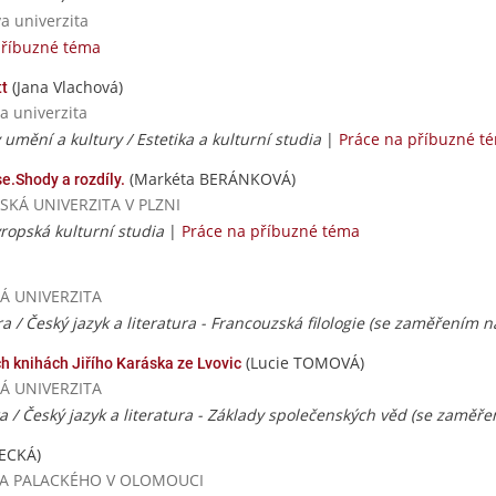
va univerzita
příbuzné téma
(Jana Vlachová)
tt
a univerzita
umění a kultury / Estetika a kulturní studia
|
Práce na příbuzné t
(Markéta BERÁNKOVÁ)
.Shody a rozdíly.
ČESKÁ UNIVERZITA V PLZNI
ropská kulturní studia
|
Práce na příbuzné téma
SKÁ UNIVERZITA
ra / Český jazyk a literatura - Francouzská filologie (se zaměřením n
(Lucie TOMOVÁ)
h knihách Jiřího Karáska ze Lvovic
SKÁ UNIVERZITA
ra / Český jazyk a literatura - Základy společenských věd (se zaměř
FECKÁ)
RZITA PALACKÉHO V OLOMOUCI