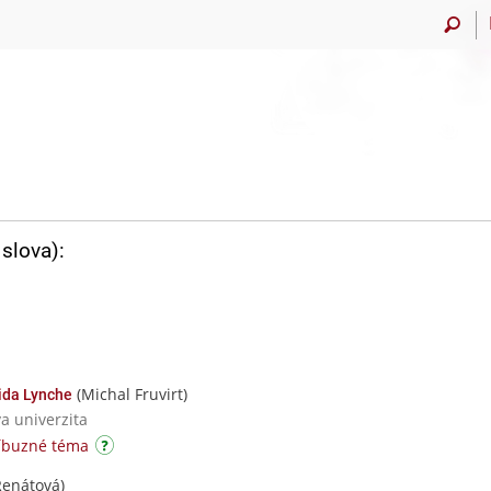
slova):
(Michal Fruvirt)
vida Lynche
va univerzita
říbuzné téma
Renátová)