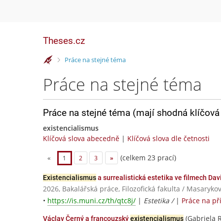
Theses.cz
>
Práce na stejné téma
Práce na stejné téma
Práce na stejné téma (mají shodná klíčová 
existencialismus
Klíčová slova abecedně
|
Klíčová slova dle četnosti
(celkem 23 prací)
«
1
2
3
»
Existencialismus
a surrealistická estetika ve filmech Da
2026, Bakalářská práce, Filozofická fakulta / Masaryko
•
https://is.muni.cz/th/qtc8j/
|
Estetika /
|
Práce na p
(Gabriela 
Václav Černý a francouzský
existencialismus