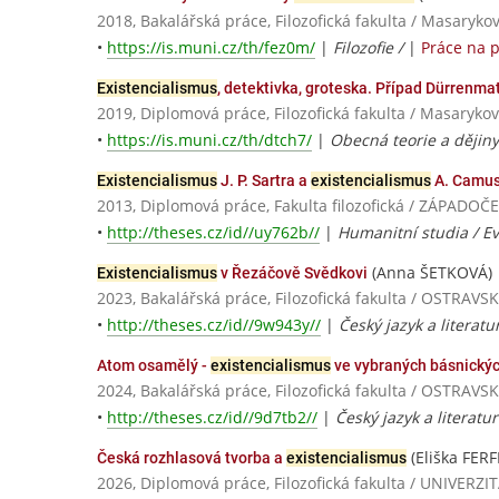
2018, Bakalářská práce, Filozofická fakulta / Masaryko
•
https://is.muni.cz/th/fez0m/
|
Filozofie /
|
Práce na 
Existencialismus
, detektivka, groteska. Případ Dürrenma
2019, Diplomová práce, Filozofická fakulta / Masarykov
•
https://is.muni.cz/th/dtch7/
|
Obecná teorie a dějiny 
Existencialismus
J. P. Sartra a
existencialismus
A. Camuse
2013, Diplomová práce, Fakulta filozofická / ZÁPADO
•
http://theses.cz/id//uy762b//
|
Humanitní studia / Ev
(Anna ŠETKOVÁ)
Existencialismus
v Řezáčově Svědkovi
2023, Bakalářská práce, Filozofická fakulta / OSTRAV
•
http://theses.cz/id//9w943y//
|
Český jazyk a literatu
Atom osamělý -
existencialismus
ve vybraných básnickýc
2024, Bakalářská práce, Filozofická fakulta / OSTRAV
•
http://theses.cz/id//9d7tb2//
|
Český jazyk a literatu
(Eliška FER
Česká rozhlasová tvorba a
existencialismus
2026, Diplomová práce, Filozofická fakulta / UNIVE