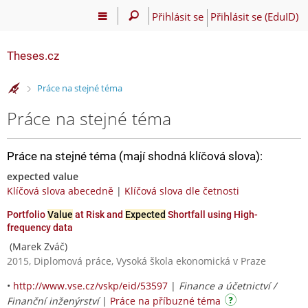
Přihlásit se
Přihlásit se (EduID)
Theses.cz
>
Práce na stejné téma
Práce na stejné téma
Práce na stejné téma (mají shodná klíčová slova):
expected value
Klíčová slova abecedně
|
Klíčová slova dle četnosti
Portfolio
Value
at Risk and
Expected
Shortfall using High-
frequency data
(Marek Zváč)
2015, Diplomová práce, Vysoká škola ekonomická v Praze
•
http://www.vse.cz/vskp/eid/53597
|
Finance a účetnictví /
Finanční inženýrství
|
Práce na příbuzné téma