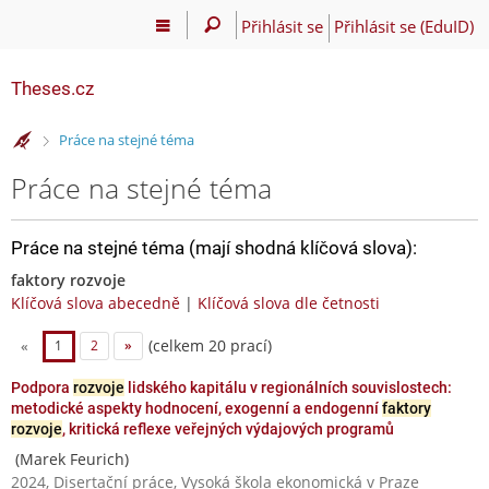
Přihlásit se
Přihlásit se (EduID)
Theses.cz
>
Práce na stejné téma
Práce na stejné téma
Práce na stejné téma (mají shodná klíčová slova):
faktory rozvoje
Klíčová slova abecedně
|
Klíčová slova dle četnosti
(celkem 20 prací)
«
1
2
»
Podpora
rozvoje
lidského kapitálu v regionálních souvislostech:
metodické aspekty hodnocení, exogenní a endogenní
faktory
rozvoje
, kritická reflexe veřejných výdajových programů
(Marek Feurich)
2024, Disertační práce, Vysoká škola ekonomická v Praze