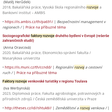
(Matěj Herůdek)
2018, Bakalářská práce, Vysoká škola regionálního
rozvoje
a
Bankovní institut – AMBIS
•
https://is.ambis.cz/th/pa691/
|
Bezpečnostní management v
regionech /
|
Práce na příbuzné téma
Sociogeografické
faktory rozvoje
druhého bydlení v Evropě (rešerše
zahraničních studií)
(Anna Oravcová)
2020, Bakalářská práce, Ekonomicko-správní fakulta /
Masarykova univerzita
•
https://is.muni.cz/th/ccndd/
|
Regionální
rozvoj
a cestovní
ruch /
|
Práce na příbuzné téma
Faktory rozvoje
venkovské turistiky v regionu Toulava
(Iva Werbynská)
2023, Diplomová práce, Fakulta agrobiologie, potravinových a
přírodních zdrojů / Česká zemědělská univerzita v Praze
•
http://theses.cz/id//shtuk8//
|
Zemědělství a
rozvoj
venkova /
|