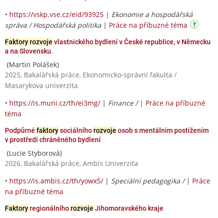
•
https://vskp.vse.cz/eid/93925
|
Ekonomie a hospodářská
správa / Hospodářská politika
|
Práce na příbuzné téma
Faktory rozvoje
vlastnického bydlení v České republice, v Německu
a na Slovensku.
(Martin Polášek)
2025, Bakalářská práce, Ekonomicko-správní fakulta /
Masarykova univerzita
•
https://is.muni.cz/th/ei3mg/
|
Finance /
|
Práce na příbuzné
téma
Podpůrné
faktory
sociálního
rozvoje
osob s mentálním postižením
v prostředí chráněného bydlení
(Lucie Styborová)
2026, Bakalářská práce, Ambis Univerzita
•
https://is.ambis.cz/th/yowx5/
|
Speciální pedagogika /
|
Práce
na příbuzné téma
Faktory
regionálního
rozvoje
Jihomoravského kraje