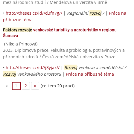
mezinárodních studií / Mendelova univerzita v Brně
•
http://theses.cz/id//d3fn7g//
|
Regionální
rozvoj
/
|
Práce na
příbuzné téma
Faktory rozvoje
venkovské turistiky a agroturistiky v regionu
Šumava
(Nikola Princová)
2023, Diplomová práce, Fakulta agrobiologie, potravinových a
přírodních zdrojů / Česká zemědělská univerzita v Praze
•
http://theses.cz/id//j3yjax//
|
Rozvoj
venkova a zemědělství /
Rozvoj
venkovského prostoru
|
Práce na příbuzné téma
(celkem 20 prací)
«
1
2
»