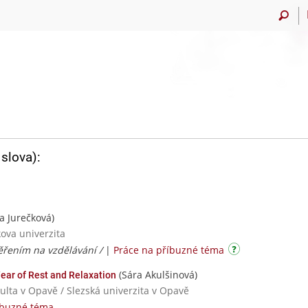
slova):
a Jurečková)
ova univerzita
ěřením na vzdělávání /
|
Práce na příbuzné téma
(Sára Akulšinová)
ear of Rest and Relaxation
kulta v Opavě / Slezská univerzita v Opavě
íbuzné téma