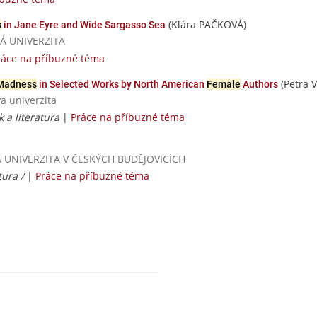
(Klára PAČKOVÁ)
s
in Jane Eyre and Wide Sargasso Sea
SKÁ UNIVERZITA
ráce na příbuzné téma
(Petra V
Madness
in Selected Works by North American
Female
Authors
va univerzita
k a literatura
|
Práce na příbuzné téma
ESKÁ UNIVERZITA V ČESKÝCH BUDĚJOVICÍCH
tura /
|
Práce na příbuzné téma