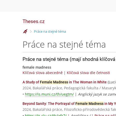
Theses.cz
>
Práce na stejné téma
Práce na stejné téma
Práce na stejné téma (mají shodná klíčová 
female madness
Klíčová slova abecedně
|
Klíčová slova dle četnosti
(Luci
A Study of
Female Madness
in The Woman in White
2024, Bakalářská práce, Pedagogická fakulta / Masaryk
•
https://is.muni.cz/th/uegtm/
|
Anglický jazyk se zam
Beyond Sanity: The Portrayal of
Female Madness
in My Y
2024, Bakalářská práce, Filozoficko-přírodovědecká fa
•
https://is.slu.cz/th/jxfr7/
|
Angličtina /
|
Práce na př