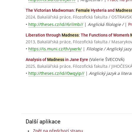
The Victorian Madwoman:
Female
Hysteria and
Madnes
2024, Bakalářská práce, Filozofická fakulta / OSTRAV
•
http://theses.cz/id//6rilmb//
|
Anglická filologie /
|
P
Liberation through
Madness
: The Functions of Women's
2013, Bakalářská práce, Filozofická fakulta / Masaryko
•
https://is.muni.cz/th/yxerk/
|
Filologie / Anglický jazy
(Valerie ŠVECOVÁ)
Analysis of
Madness
in Jane Eyre
2025, Bakalářská práce, Filozofická fakulta / JIHOČ
•
http://theses.cz/id//0wqyip//
|
Anglický jazyk a litera
Další aplikace
Zpět na předchozí stranu