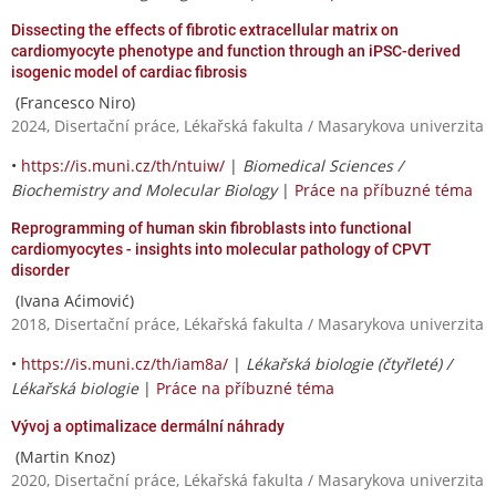
Dissecting the effects of fibrotic extracellular matrix on
cardiomyocyte phenotype and function through an iPSC-derived
isogenic model of cardiac fibrosis
(Francesco Niro)
2024, Disertační práce, Lékařská fakulta / Masarykova univerzita
•
https://is.muni.cz/th/ntuiw/
|
Biomedical Sciences /
Biochemistry and Molecular Biology
|
Práce na příbuzné téma
Reprogramming of human skin fibroblasts into functional
cardiomyocytes - insights into molecular pathology of CPVT
disorder
(Ivana Aćimović)
2018, Disertační práce, Lékařská fakulta / Masarykova univerzita
•
https://is.muni.cz/th/iam8a/
|
Lékařská biologie (čtyřleté) /
Lékařská biologie
|
Práce na příbuzné téma
Vývoj a optimalizace dermální náhrady
(Martin Knoz)
2020, Disertační práce, Lékařská fakulta / Masarykova univerzita