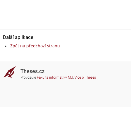
Další aplikace
Zpět na předchozí stranu
Theses.cz
Provozuje
Fakulta informatiky MU
,
Více o Theses
Potřebujete poradit?
Zapojené školy
theses@fi.muni.cz
Správci zapojených škol