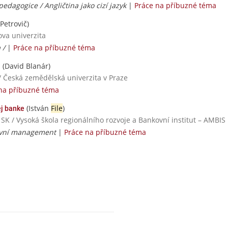
pedagogice / Angličtina jako cizí jazyk
|
Práce na příbuzné téma
Petrovič)
ova univerzita
a /
|
Práce na příbuzné téma
(David Blanár)
u
/ Česká zemědělská univerzita v Praze
na příbuzné téma
(István
File
)
j banke
 SK / Vysoká škola regionálního rozvoje a Bankovní institut – AMBIS
ovní management
|
Práce na příbuzné téma