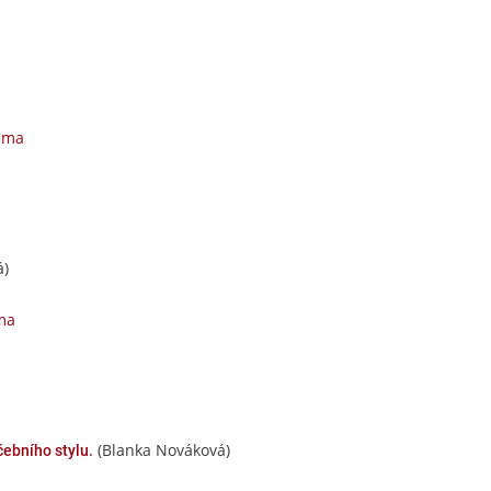
téma
á)
ma
(Blanka Nováková)
čebního stylu.