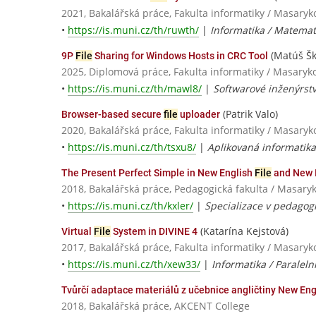
2021, Bakalářská práce, Fakulta informatiky / Masaryk
•
https://is.muni.cz/th/ruwth/
|
Informatika / Matemat
(Matúš Šk
9P
File
Sharing for Windows Hosts in CRC Tool
2025, Diplomová práce, Fakulta informatiky / Masaryk
•
https://is.muni.cz/th/mawl8/
|
Softwarové inženýrst
(Patrik Valo)
Browser-based secure
file
uploader
2020, Bakalářská práce, Fakulta informatiky / Masaryk
•
https://is.muni.cz/th/tsxu8/
|
Aplikovaná informatika
The Present Perfect Simple in New English
File
and New I
2018, Bakalářská práce, Pedagogická fakulta / Masaryk
•
https://is.muni.cz/th/kxler/
|
Specializace v pedagogic
(Katarína Kejstová)
Virtual
File
System in DIVINE 4
2017, Bakalářská práce, Fakulta informatiky / Masaryk
•
https://is.muni.cz/th/xew33/
|
Informatika / Paraleln
Tvůrčí adaptace materiálů z učebnice angličtiny New En
2018, Bakalářská práce, AKCENT College