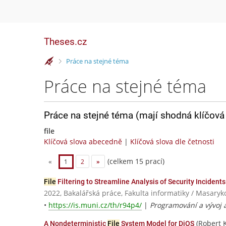
Theses.cz
>
Práce na stejné téma
Práce na stejné téma
Práce na stejné téma (mají shodná klíčová 
file
Klíčová slova abecedně
|
Klíčová slova dle četnosti
(celkem 15 prací)
«
1
2
»
File
Filtering to Streamline Analysis of Security Incidents
2022, Bakalářská práce, Fakulta informatiky / Masaryk
•
https://is.muni.cz/th/r94p4/
|
Programování a vývoj a
(Robert K
A Nondeterministic
File
System Model for DiOS