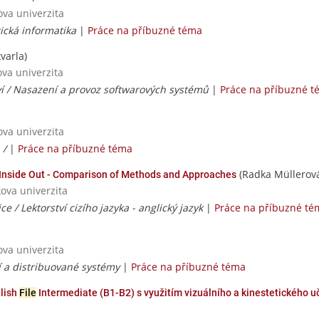
ova univerzita
ická informatika
|
Práce na příbuzné téma
varla)
ova univerzita
ví / Nasazení a provoz softwarových systémů
|
Práce na příbuzné 
ova univerzita
 /
|
Práce na příbuzné téma
(Radka Müllerov
nside Out - Comparison of Methods and Approaches
ova univerzita
e / Lektorství cizího jazyka - anglický jazyk
|
Práce na příbuzné té
ova univerzita
í a distribuované systémy
|
Práce na příbuzné téma
glish
File
Intermediate (B1-B2) s využitím vizuálního a kinestetického u