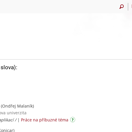
slova):
(Ondřej Malaník)
ova univerzita
plikací /
|
Práce na příbuzné téma
onicar)