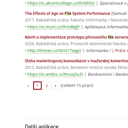
•
https://is.akcentcollege.cz/th/ldhfz/
|
Specializace v 
(Samuel 
The Effects of Age on
File
System Performance
2017, Bakalářská práce, Fakulta informatiky / Masaryk
•
https://is.muni.cz/th/n8kgf/
|
Aplikovaná informatik
Návrh a implementace prototypu přenosného
file
server
2026, Bakalářská práce, Provozně ekonomická fakulta 
•
http://theses.cz/id//o17oyg//
|
Informatika /
|
Práce 
Úloha marketingovej komunikácie v maďarskej komerčne
2012, Bakalářská práce, Bankovní institut vysoká škola
•
https://is.ambis.cz/th/uq5u3/
|
Bankovnictví / Bank
(celkem 15 prací)
«
1
2
»
Další aplikace