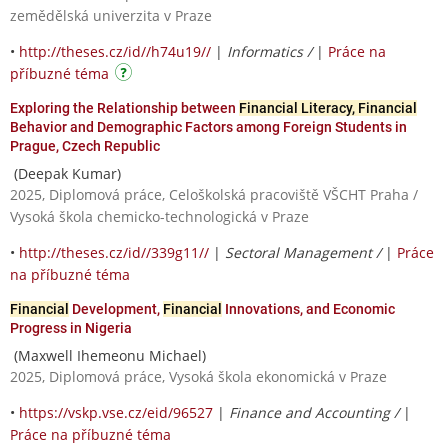
zemědělská univerzita v Praze
•
http://theses.cz/id//h74u19//
|
Informatics /
|
Práce na
příbuzné téma
Exploring the Relationship between
Financial Literacy, Financial
Behavior and Demographic Factors among Foreign Students in
Prague, Czech Republic
(Deepak Kumar)
2025, Diplomová práce, Celoškolská pracoviště VŠCHT Praha /
Vysoká škola chemicko-technologická v Praze
•
http://theses.cz/id//339g11//
|
Sectoral Management /
|
Práce
na příbuzné téma
Financial
Development,
Financial
Innovations, and Economic
Progress in Nigeria
(Maxwell Ihemeonu Michael)
2025, Diplomová práce, Vysoká škola ekonomická v Praze
•
https://vskp.vse.cz/eid/96527
|
Finance and Accounting /
|
Práce na příbuzné téma