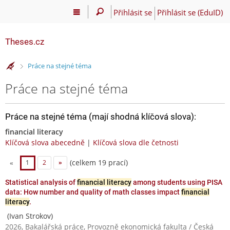
Přihlásit se
Přihlásit se (EduID)
Theses.cz
>
Práce na stejné téma
Práce na stejné téma
Práce na stejné téma (mají shodná klíčová slova):
financial literacy
Klíčová slova abecedně
|
Klíčová slova dle četnosti
(celkem 19 prací)
«
1
2
»
Statistical analysis of
financial literacy
among students using PISA
data: How number and quality of math classes impact
financial
literacy
.
(Ivan Strokov)
2026, Bakalářská práce, Provozně ekonomická fakulta / Česká