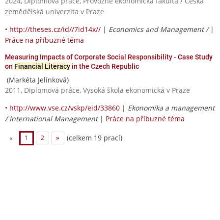
2024, Diplomová práce, Provozně ekonomická fakulta / Česká
zemědělská univerzita v Praze
•
http://theses.cz/id//7id14x//
|
Economics and Management /
|
Práce na příbuzné téma
Measuring Impacts of Corporate Social Responsibility - Case Study
on
Financial Literacy
in the Czech Republic
(Markéta Jelínková)
2011, Diplomová práce, Vysoká škola ekonomická v Praze
•
http://www.vse.cz/vskp/eid/33860
|
Ekonomika a management
/ International Management
|
Práce na příbuzné téma
(celkem 19 prací)
«
1
2
»