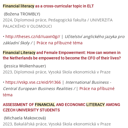
Financial literacy
as a cross-curricular topic in ELT
(Božena TROMBLY)
2024, Diplomová práce, Pedagogická fakulta / UNIVERZITA
PALACKÉHO V OLOMOUCI
•
http://theses.cz/id//uaxn0g//
|
Učitelství anglického jazyka pro
základní školy /
|
Práce na příbuzné téma
Financial Literacy
and Female Empowerment: How can women in
the Netherlands be empowered to become the CFO of their lives?
(Jessica Wolkenhauer)
2023, Diplomová práce, Vysoká škola ekonomická v Praze
•
https://vskp.vse.cz/eid/91366
|
International Business -
Central European Business Realities /
|
Práce na příbuzné
téma
ASSESSMENT OF
FINANCIAL
AND ECONOMIC
LITERACY
AMONG
CZECH UNIVERSITY STUDENTS
(Michaela Makovcová)
2023, Bakalářská práce, Vysoká škola ekonomická v Praze