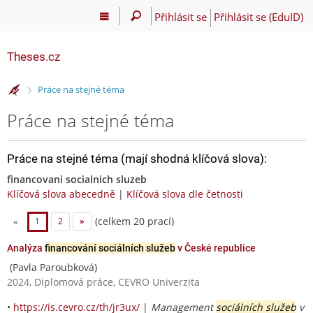
Přihlásit se
Přihlásit se (EduID)
Theses.cz
>
Práce na stejné téma
Práce na stejné téma
Práce na stejné téma (mají shodná klíčová slova):
financovani socialnich sluzeb
Klíčová slova abecedně
|
Klíčová slova dle četnosti
(celkem 20 prací)
«
1
2
»
Analýza
financování sociálních služeb
v České republice
(Pavla Paroubková)
2024, Diplomová práce, CEVRO Univerzita
•
https://is.cevro.cz/th/jr3ux/
|
Management
sociálních služeb
v