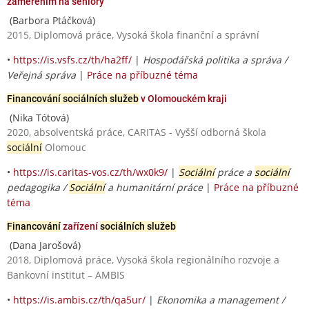
zaměřením na seniory
(Barbora Ptáčková)
2015, Diplomová práce, Vysoká škola finanční a správní
•
https://is.vsfs.cz/th/ha2ff/
|
Hospodářská politika a správa /
Veřejná správa
|
Práce na příbuzné téma
Financování sociálních služeb
v Olomouckém kraji
(Nika Tótová)
2020, absolventská práce, CARITAS - Vyšší odborná škola
sociální
Olomouc
•
https://is.caritas-vos.cz/th/wx0k9/
|
Sociální
práce a
sociální
pedagogika /
Sociální
a humanitární práce
|
Práce na příbuzné
téma
Financování
zařízení
sociálních služeb
(Dana Jarošová)
2018, Diplomová práce, Vysoká škola regionálního rozvoje a
Bankovní institut – AMBIS
•
https://is.ambis.cz/th/qa5ur/
|
Ekonomika a management /