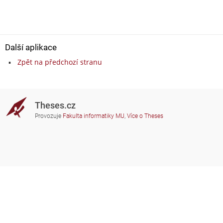
Další aplikace
Zpět na předchozí stranu
Theses.cz
Provozuje
Fakulta informatiky MU
,
Více o Theses
Potřebujete poradit?
Zapojené školy
theses@fi.muni.cz
Správci zapojených škol
Nápověda
Soukromí