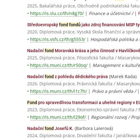
2025, Bakalářská práce, Obchodně podnikatelská fakul
•
https://is.slu.cz/th/n8g70/
|
Finance a účetnictví /
|
Středoevropský
fond fondů
jako zdroj financování MSP ty
2020, Diplomová práce, Vysoká škola finanční a správn
•
https://is.vsfs.cz/th/g5553/
|
Hospodářská politika a 
Nadační
fond
Moravská krása a jeho činnost v Havlíčkově 
2025, Diplomová práce, Filozofická fakulta / Masarykov
•
https://is.muni.cz/th/r50sq/
|
Management v kultuře
(Marek Rada)
Nadační
fond
z pohledu dědického práva
2026, Diplomová práce, Právnická fakulta / Masarykov
•
https://is.muni.cz/th/i1c7h/
|
Právo a právní věda /
Fond
pro spravedlivou transformaci a uhelné regiony v E
2023, Diplomová práce, Ekonomicko-správní fakulta / 
•
https://is.muni.cz/th/l29of/
|
Regionální rozvoj / Pr
(Barbora Laierová)
Nadační
fond
Josefů K.
2024, Diplomová práce, Divadelní fakulta / Janáčkov