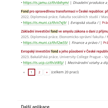
•
https://is.jamu.cz/th/dxhym/
|
Divadelní produkce a 
Fond
pro spravedlivou transformaci v České republice: 
2022, Diplomová práce, Fakulta sociálních studií / Ma
•
https://is.muni.cz/th/v7xj9/
|
Evropská studia /
|
Prá
Základní investiční
fond
ve smyslu zákona o dani z příjm
2025, Diplomová práce, Ekonomicko-správní fakulta / 
•
https://is.muni.cz/th/l2w33/
|
Finance a právo /
|
Pr
Evropský investiční
fond
a jeho působení v České republi
2023, Bakalářská práce, University College Prague – V
•
https://is.ucp.cz/th/zt85j/
|
Mezinárodní vztahy a di
(celkem 20 prací)
«
1
2
»
Další aplikace