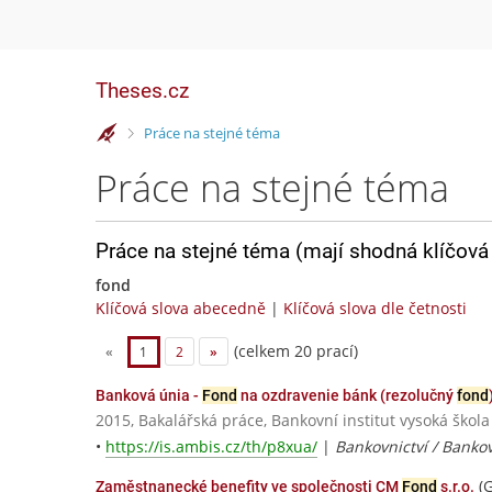
Theses.cz
>
Práce na stejné téma
Práce na stejné téma
Práce na stejné téma (mají shodná klíčová 
fond
Klíčová slova abecedně
|
Klíčová slova dle četnosti
(celkem 20 prací)
«
1
2
»
Banková únia -
Fond
na ozdravenie bánk (rezolučný
fond
2015, Bakalářská práce, Bankovní institut vysoká škola
•
https://is.ambis.cz/th/p8xua/
|
Bankovnictví / Bank
(G
Zaměstnanecké benefity ve společnosti CM
Fond
s.r.o.