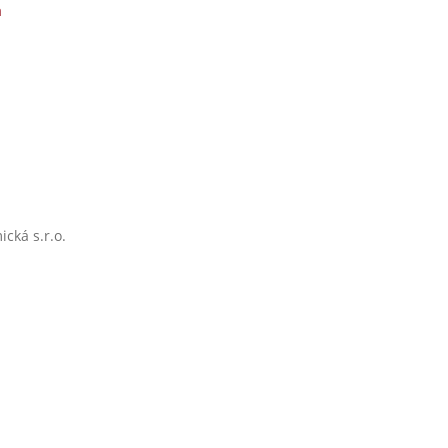
a
cká s.r.o.