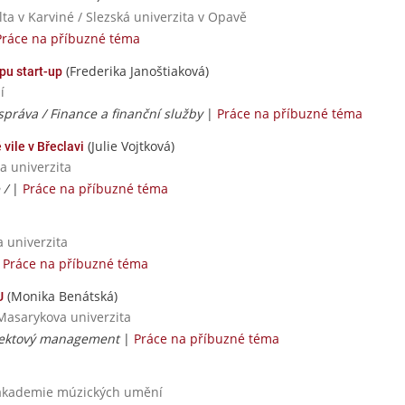
ta v Karviné / Slezská univerzita v Opavě
Práce na příbuzné téma
(Frederika Janoštiaková)
pu start-up
í
správa / Finance a finanční služby
|
Práce na příbuzné téma
(Julie Vojtková)
vile v Břeclavi
a univerzita
 /
|
Práce na příbuzné téma
a univerzita
|
Práce na příbuzné téma
(Monika Benátská)
U
Masarykova univerzita
ojektový management
|
Práce na příbuzné téma
a akademie múzických umění