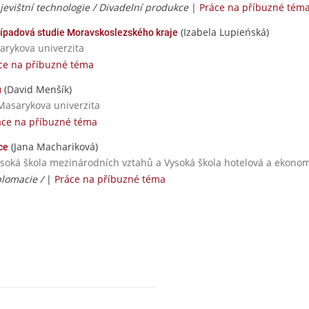
jevištní technologie / Divadelní produkce
|
Práce na příbuzné tém
(Izabela Lupieńská)
případová studie Moravskoslezského kraje
sarykova univerzita
ce na příbuzné téma
(David Menšík)
u
Masarykova univerzita
áce na příbuzné téma
(Jana Machariková)
ce
ysoká škola mezinárodních vztahů a Vysoká škola hotelová a ekonomi
plomacie /
|
Práce na příbuzné téma