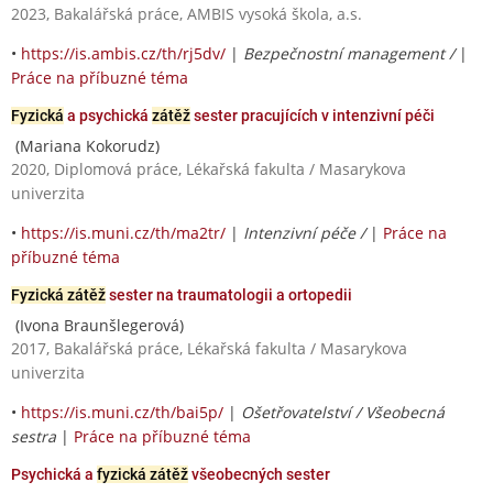
2023, Bakalářská práce, AMBIS vysoká škola, a.s.
•
https://is.ambis.cz/th/rj5dv/
|
Bezpečnostní management /
|
Práce na příbuzné téma
Fyzická
a psychická
zátěž
sester pracujících v intenzivní péči
(Mariana Kokorudz)
2020, Diplomová práce, Lékařská fakulta / Masarykova
univerzita
•
https://is.muni.cz/th/ma2tr/
|
Intenzivní péče /
|
Práce na
příbuzné téma
Fyzická zátěž
sester na traumatologii a ortopedii
(Ivona Braunšlegerová)
2017, Bakalářská práce, Lékařská fakulta / Masarykova
univerzita
•
https://is.muni.cz/th/bai5p/
|
Ošetřovatelství / Všeobecná
sestra
|
Práce na příbuzné téma
Psychická a
fyzická zátěž
všeobecných sester