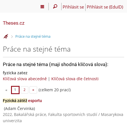
Přihlásit se
Přihlásit se (EduID)
Theses.cz
>
Práce na stejné téma
Práce na stejné téma
Práce na stejné téma (mají shodná klíčová slova):
fyzicka zatez
Klíčová slova abecedně
|
Klíčová slova dle četnosti
(celkem 20 prací)
«
1
2
»
Fyzická zátěž
esportu
(Adam Červinka)
2022, Bakalářská práce, Fakulta sportovních studií / Masarykova
univerzita