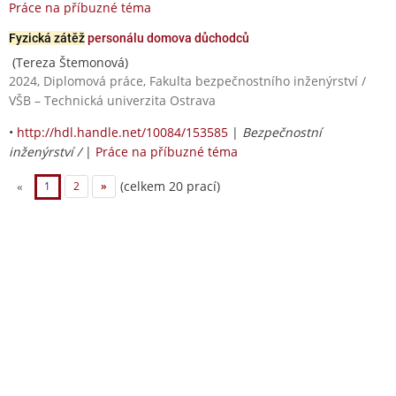
Práce na příbuzné téma
Fyzická zátěž
personálu domova důchodců
(Tereza Štemonová)
2024, Diplomová práce, Fakulta bezpečnostního inženýrství /
VŠB – Technická univerzita Ostrava
•
http://hdl.handle.net/10084/153585
|
Bezpečnostní
inženýrství /
|
Práce na příbuzné téma
(celkem 20 prací)
«
1
2
»