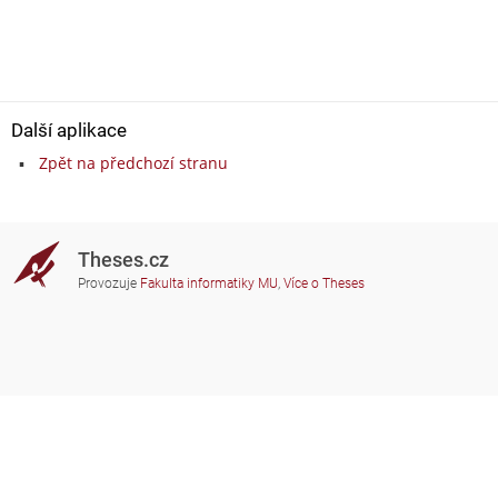
Další aplikace
Zpět na předchozí stranu
Theses.cz
Provozuje
Fakulta informatiky MU
,
Více o Theses
Potřebujete poradit?
Zapojené školy
theses@fi.muni.cz
Správci zapojených škol