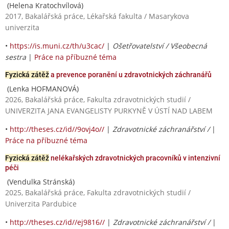
(Helena Kratochvílová)
2017, Bakalářská práce, Lékařská fakulta / Masarykova
univerzita
•
https://is.muni.cz/th/u3cac/
|
Ošetřovatelství / Všeobecná
sestra
|
Práce na příbuzné téma
Fyzická zátěž
a prevence poranění u zdravotnických záchranářů
(Lenka HOFMANOVÁ)
2026, Bakalářská práce, Fakulta zdravotnických studií /
UNIVERZITA JANA EVANGELISTY PURKYNĚ V ÚSTÍ NAD LABEM
•
http://theses.cz/id//9ovj4o//
|
Zdravotnické záchranářství /
|
Práce na příbuzné téma
Fyzická zátěž
nelékařských zdravotnických pracovníků v intenzivní
péči
(Vendulka Stránská)
2025, Bakalářská práce, Fakulta zdravotnických studií /
Univerzita Pardubice
•
http://theses.cz/id//ej9816//
|
Zdravotnické záchranářství /
|