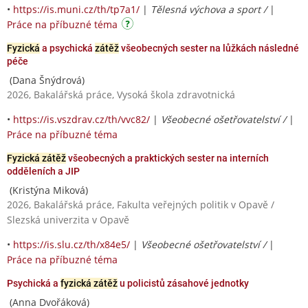
•
https://is.muni.cz/th/tp7a1/
|
Tělesná výchova a sport /
|
Práce na příbuzné téma
Fyzická
a psychická
zátěž
všeobecných sester na lůžkách následné
péče
(Dana Šnýdrová)
2026, Bakalářská práce, Vysoká škola zdravotnická
•
https://is.vszdrav.cz/th/vvc82/
|
Všeobecné ošetřovatelství /
|
Práce na příbuzné téma
Fyzická zátěž
všeobecných a praktických sester na interních
odděleních a JIP
(Kristýna Miková)
2026, Bakalářská práce, Fakulta veřejných politik v Opavě /
Slezská univerzita v Opavě
•
https://is.slu.cz/th/x84e5/
|
Všeobecné ošetřovatelství /
|
Práce na příbuzné téma
Psychická a
fyzická zátěž
u policistů zásahové jednotky
(Anna Dvořáková)