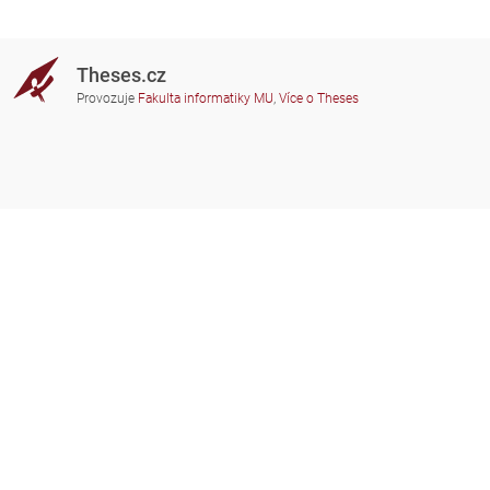
Theses.cz
Provozuje
Fakulta informatiky MU
,
Více o Theses
Potřebujete poradit?
Zapojené školy
theses@fi.muni.cz
Správci zapojených škol
Nápověda
Soukromí
Často kladené dotazy
Přístupnost
Zobrazit klasickou verzi