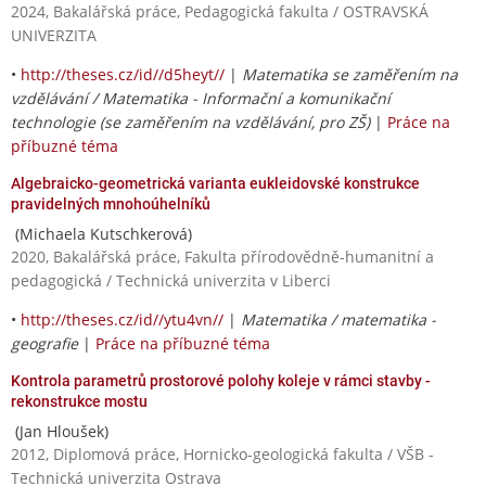
2024, Bakalářská práce, Pedagogická fakulta / OSTRAVSKÁ
UNIVERZITA
•
http://theses.cz/id//d5heyt//
|
Matematika se zaměřením na
vzdělávání / Matematika - Informační a komunikační
technologie (se zaměřením na vzdělávání, pro ZŠ)
|
Práce na
příbuzné téma
Algebraicko-geometrická varianta eukleidovské konstrukce
pravidelných mnohoúhelníků
(Michaela Kutschkerová)
2020, Bakalářská práce, Fakulta přírodovědně-humanitní a
pedagogická / Technická univerzita v Liberci
•
http://theses.cz/id//ytu4vn//
|
Matematika / matematika -
geografie
|
Práce na příbuzné téma
Kontrola parametrů prostorové polohy koleje v rámci stavby -
rekonstrukce mostu
(Jan Hloušek)
2012, Diplomová práce, Hornicko-geologická fakulta / VŠB -
Technická univerzita Ostrava