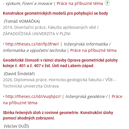
- výzkum, řízení a inovace
|
Práce na příbuzné téma
Konstrukce geometrických modelů pro pohybující se body
(Tomáš VOMÁČKA)
2019, Disertační práce, Fakulta aplikovaných věd /
ZÁPADOČESKÁ UNIVERZITA V PLZNI
•
http://theses.cz/id//fp3frw//
|
Inženýrská informatika /
Informatika a výpočetní technika
|
Práce na příbuzné téma
Geodetické činnosti v rámci stavby Oprava geometrické polohy
koleje č. 401 a č. 407 v žst. Ústí nad Labem-západ
(David Šindelář)
2026, Diplomová práce, Hornicko-geologická fakulta / VŠB –
Technická univerzita Ostrava
•
http://theses.cz/id//vuqhpz//
|
Inženýrská geodézie /
|
Práce
na příbuzné téma
Sbírka řešených úloh z rovinné geometrie. Konstrukční úlohy
pomocí shodných zobrazení.
(Václav DUŽÍ)