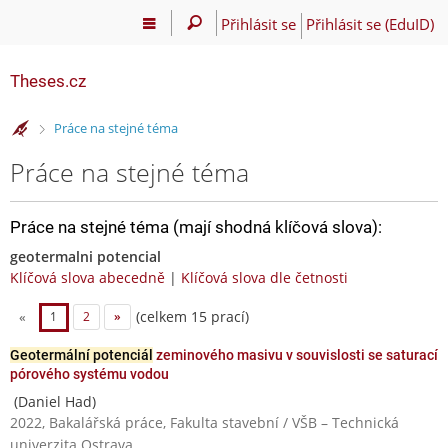
Přihlásit se
Přihlásit se (EduID)
Theses.cz
>
Práce na stejné téma
Práce na stejné téma
Práce na stejné téma (mají shodná klíčová slova):
geotermalni potencial
Klíčová slova abecedně
|
Klíčová slova dle četnosti
(celkem 15 prací)
«
1
2
»
Geotermální potenciál
zeminového masivu v souvislosti se saturací
pórového systému vodou
(Daniel Had)
2022, Bakalářská práce, Fakulta stavební / VŠB – Technická
univerzita Ostrava