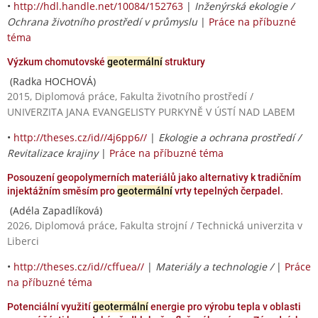
•
http://hdl.handle.net/10084/152763
|
Inženýrská ekologie /
Ochrana životního prostředí v průmyslu
|
Práce na příbuzné
téma
Výzkum chomutovské
geotermální
struktury
(Radka HOCHOVÁ)
2015, Diplomová práce, Fakulta životního prostředí /
UNIVERZITA JANA EVANGELISTY PURKYNĚ V ÚSTÍ NAD LABEM
•
http://theses.cz/id//4j6pp6//
|
Ekologie a ochrana prostředí /
Revitalizace krajiny
|
Práce na příbuzné téma
Posouzení geopolymerních materiálů jako alternativy k tradičním
injektážním směsím pro
geotermální
vrty tepelných čerpadel.
(Adéla Zapadlíková)
2026, Diplomová práce, Fakulta strojní / Technická univerzita v
Liberci
•
http://theses.cz/id//cffuea//
|
Materiály a technologie /
|
Práce
na příbuzné téma
Potenciální využití
geotermální
energie pro výrobu tepla v oblasti