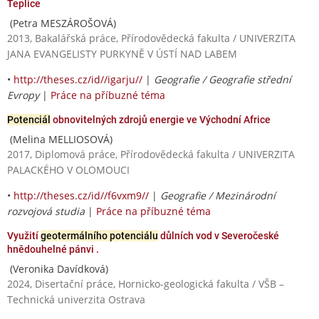
Teplice
(Petra MESZÁROŠOVÁ)
2013, Bakalářská práce, Přírodovědecká fakulta / UNIVERZITA
JANA EVANGELISTY PURKYNĚ V ÚSTÍ NAD LABEM
•
http://theses.cz/id//igarju//
|
Geografie / Geografie střední
Evropy
|
Práce na příbuzné téma
Potenciál
obnovitelných zdrojů energie ve Východní Africe
(Melina MELLIOSOVÁ)
2017, Diplomová práce, Přírodovědecká fakulta / UNIVERZITA
PALACKÉHO V OLOMOUCI
•
http://theses.cz/id//f6vxm9//
|
Geografie / Mezinárodní
rozvojová studia
|
Práce na příbuzné téma
Využití
geotermálního potenciálu
důlních vod v Severočeské
hnědouhelné pánvi .
(Veronika Davídková)
2024, Disertační práce, Hornicko-geologická fakulta / VŠB –
Technická univerzita Ostrava