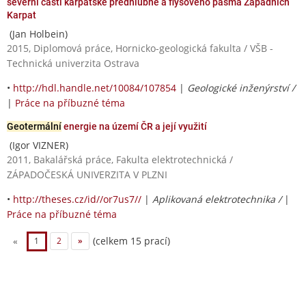
severní části karpatské předhlubně a flyšového pásma Západních
Karpat
(Jan Holbein)
2015, Diplomová práce, Hornicko-geologická fakulta / VŠB -
Technická univerzita Ostrava
•
http://hdl.handle.net/10084/107854
|
Geologické inženýrství /
|
Práce na příbuzné téma
Geotermální
energie na území ČR a její využití
(Igor VIZNER)
2011, Bakalářská práce, Fakulta elektrotechnická /
ZÁPADOČESKÁ UNIVERZITA V PLZNI
•
http://theses.cz/id//or7us7//
|
Aplikovaná elektrotechnika /
|
Práce na příbuzné téma
(celkem 15 prací)
«
1
2
»