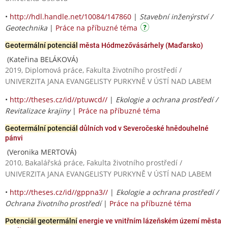
•
http://hdl.handle.net/10084/147860
|
Stavební inženýrství /
Geotechnika
|
Práce na příbuzné téma
Geotermální potenciál
města Hódmezővásárhely (Maďarsko)
(Kateřina BELÁKOVÁ)
2019, Diplomová práce, Fakulta životního prostředí /
UNIVERZITA JANA EVANGELISTY PURKYNĚ V ÚSTÍ NAD LABEM
•
http://theses.cz/id//ptuwcd//
|
Ekologie a ochrana prostředí /
Revitalizace krajiny
|
Práce na příbuzné téma
Geotermální potenciál
důlních vod v Severočeské hnědouhelné
pánvi
(Veronika MERTOVÁ)
2010, Bakalářská práce, Fakulta životního prostředí /
UNIVERZITA JANA EVANGELISTY PURKYNĚ V ÚSTÍ NAD LABEM
•
http://theses.cz/id//gppna3//
|
Ekologie a ochrana prostředí /
Ochrana životního prostředí
|
Práce na příbuzné téma
Potenciál geotermální
energie ve vnitřním lázeňském území města