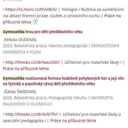
•
https://is.muni.cz/th/vl8z5/
|
Filologie / Ruština se zaměřením
na oblast firemní praxe, služeb a cestovního ruchu
|
Práce na
příbuzné téma
Gymnastika
hrou pro děti předškolního věku
(Nikola OUDOVÁ)
2023, Bakalářská práce, Fakulta pedagogická / ZÁPADOČESKÁ
UNIVERZITA V PLZNI
•
http://theses.cz/id//wau50l//
|
Učitelství pro mateřské školy /
|
Práce na příbuzné téma
Gymnastika
realizovaná formou hudebně pohybových her a její vliv
na fyzický a psychický vývoj dětí předškolního věku
(Šárka ŠMÍDOVÁ)
2026, Bakalářská práce, Pedagogická fakulta / UNIVERZITA
PALACKÉHO V OLOMOUCI
•
http://theses.cz/id//6rki7h//
|
Učitelství pro mateřské školy a
speciální pedagogika /
|
Práce na příbuzné téma