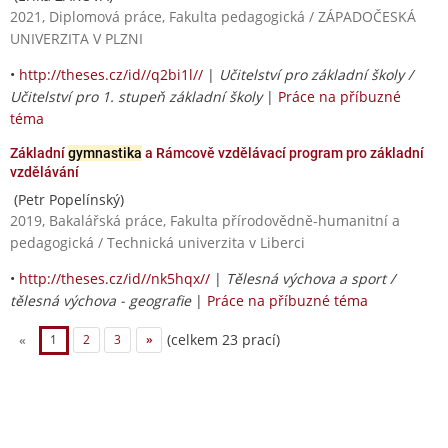
2021, Diplomová práce, Fakulta pedagogická / ZÁPADOČESKÁ
UNIVERZITA V PLZNI
•
http://theses.cz/id//q2bi1l//
|
Učitelství pro základní školy /
Učitelství pro 1. stupeň základní školy
|
Práce na příbuzné
téma
Základní
gymnastika
a Rámcově vzdělávací program pro základní
vzdělávání
(Petr Popelínský)
2019, Bakalářská práce, Fakulta přírodovědně-humanitní a
pedagogická / Technická univerzita v Liberci
•
http://theses.cz/id//nk5hqx//
|
Tělesná výchova a sport /
tělesná výchova - geografie
|
Práce na příbuzné téma
(celkem 23 prací)
«
1
2
3
»