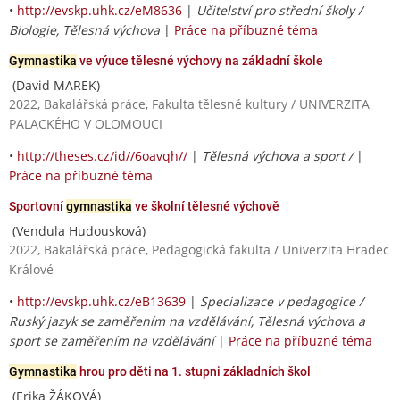
•
http://evskp.uhk.cz/eM8636
|
Učitelství pro střední školy /
Biologie, Tělesná výchova
|
Práce na příbuzné téma
Gymnastika
ve výuce tělesné výchovy na základní škole
(David MAREK)
2022, Bakalářská práce, Fakulta tělesné kultury / UNIVERZITA
PALACKÉHO V OLOMOUCI
•
http://theses.cz/id//6oavqh//
|
Tělesná výchova a sport /
|
Práce na příbuzné téma
Sportovní
gymnastika
ve školní tělesné výchově
(Vendula Hudousková)
2022, Bakalářská práce, Pedagogická fakulta / Univerzita Hradec
Králové
•
http://evskp.uhk.cz/eB13639
|
Specializace v pedagogice /
Ruský jazyk se zaměřením na vzdělávání, Tělesná výchova a
sport se zaměřením na vzdělávání
|
Práce na příbuzné téma
Gymnastika
hrou pro děti na 1. stupni základních škol
(Erika ŽÁKOVÁ)