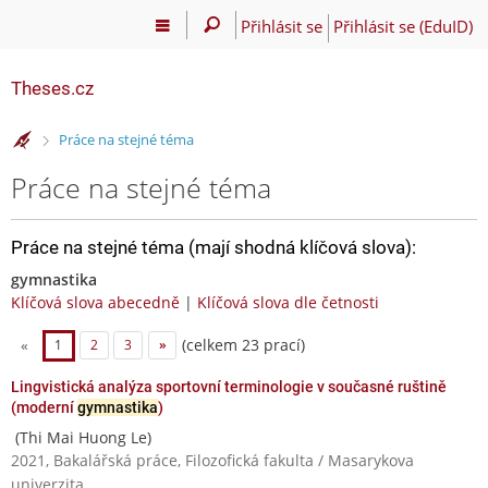
Přihlásit se
Přihlásit se (EduID)
Theses.cz
>
Práce na stejné téma
Práce na stejné téma
Práce na stejné téma (mají shodná klíčová slova):
gymnastika
Klíčová slova abecedně
|
Klíčová slova dle četnosti
(celkem 23 prací)
«
1
2
3
»
Lingvistická analýza sportovní terminologie v současné ruštině
(moderní
gymnastika
)
(Thi Mai Huong Le)
2021, Bakalářská práce, Filozofická fakulta / Masarykova
univerzita