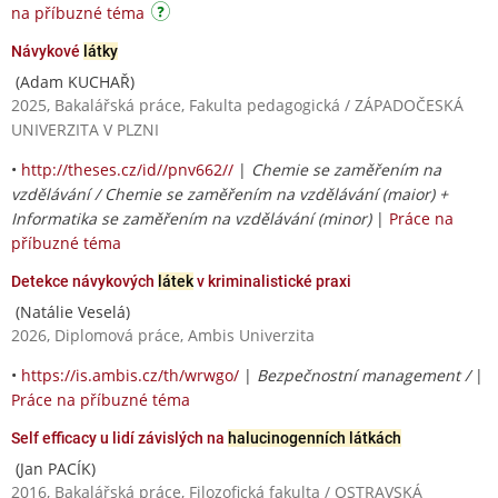
na příbuzné téma
Návykové
látky
(Adam KUCHAŘ)
2025, Bakalářská práce, Fakulta pedagogická / ZÁPADOČESKÁ
UNIVERZITA V PLZNI
•
http://theses.cz/id//pnv662//
|
Chemie se zaměřením na
vzdělávání / Chemie se zaměřením na vzdělávání (maior) +
Informatika se zaměřením na vzdělávání (minor)
|
Práce na
příbuzné téma
Detekce návykových
látek
v kriminalistické praxi
(Natálie Veselá)
2026, Diplomová práce, Ambis Univerzita
•
https://is.ambis.cz/th/wrwgo/
|
Bezpečnostní management /
|
Práce na příbuzné téma
Self efficacy u lidí závislých na
halucinogenních látkách
(Jan PACÍK)
2016, Bakalářská práce, Filozofická fakulta / OSTRAVSKÁ