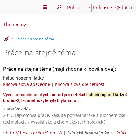
Přihlásit se
Přihlásit se (EduID)
Theses.cz
>
Práce na stejné téma
Práce na stejné téma
Práce na stejné téma (mají shodná klíčová slova):
halucinogenni latky
Klíčová slova abecedně
|
Klíčová slova dle četnosti
Vývoj imunochemických metod pro detekci
halucinogenní látky
4-
bromo-2,5-dimethoxyfenylethylaminu
(Jana Veselá)
2017, Diplomová práce, Fakulta potravinářské a biochemické
technologie / Vysoká škola chemicko-technologická
•
http://theses.cz/id//6tnnt1//
|
Klinická bioanalytika /
|
Práce