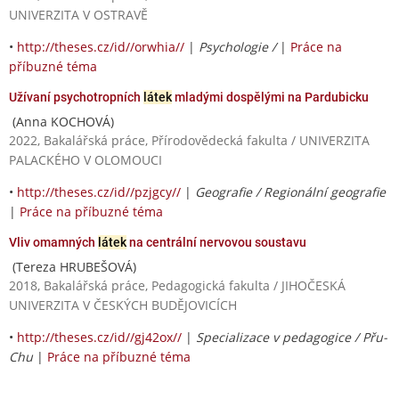
UNIVERZITA V OSTRAVĚ
•
http://theses.cz/id//orwhia//
|
Psychologie /
|
Práce na
příbuzné téma
Užívaní psychotropních
látek
mladými dospělými na Pardubicku
(Anna KOCHOVÁ)
2022, Bakalářská práce, Přírodovědecká fakulta / UNIVERZITA
PALACKÉHO V OLOMOUCI
•
http://theses.cz/id//pzjgcy//
|
Geografie / Regionální geografie
|
Práce na příbuzné téma
Vliv omamných
látek
na centrální nervovou soustavu
(Tereza HRUBEŠOVÁ)
2018, Bakalářská práce, Pedagogická fakulta / JIHOČESKÁ
UNIVERZITA V ČESKÝCH BUDĚJOVICÍCH
•
http://theses.cz/id//gj42ox//
|
Specializace v pedagogice / Přu-
Chu
|
Práce na příbuzné téma