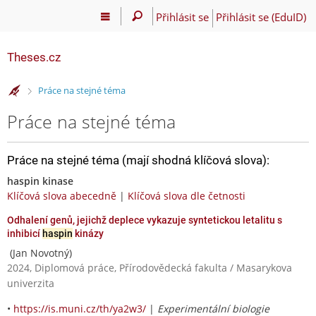
Přihlásit se
Přihlásit se (EduID)
Theses.cz
>
Práce na stejné téma
Práce na stejné téma
Práce na stejné téma (mají shodná klíčová slova):
haspin kinase
Klíčová slova abecedně
|
Klíčová slova dle četnosti
Odhalení genů, jejichž deplece vykazuje syntetickou letalitu s
inhibicí
haspin
kinázy
(Jan Novotný)
2024, Diplomová práce, Přírodovědecká fakulta / Masarykova
univerzita
•
https://is.muni.cz/th/ya2w3/
|
Experimentální biologie