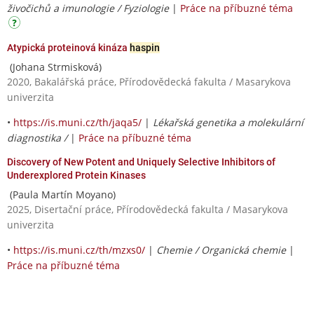
živočichů a imunologie / Fyziologie
|
Práce na příbuzné téma
Atypická proteinová kináza
haspin
(Johana Strmisková)
2020, Bakalářská práce, Přírodovědecká fakulta / Masarykova
univerzita
•
https://is.muni.cz/th/jaqa5/
|
Lékařská genetika a molekulární
diagnostika /
|
Práce na příbuzné téma
Discovery of New Potent and Uniquely Selective Inhibitors of
Underexplored Protein Kinases
(Paula Martín Moyano)
2025, Disertační práce, Přírodovědecká fakulta / Masarykova
univerzita
•
https://is.muni.cz/th/mzxs0/
|
Chemie / Organická chemie
|
Práce na příbuzné téma