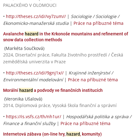
PALACKÉHO V OLOMOUCI
•
http://theses.cz/id//vy7zum//
|
Sociologie / Sociologie /
Ekonomicko-manažerská studia
|
Práce na příbuzné téma
Avalanche
hazard
in the Krkonoše mountains and refinement of
snow data collection methods
(Markéta Součková)
2024, Disertační práce, Fakulta životního prostředí / Česká
zemědělská univerzita v Praze
•
http://theses.cz/id//9gnj1x//
|
Krajinné inženýrství /
Environmentální modelování
|
Práce na příbuzné téma
Morální
hazard
a podvody ve finančních institucích
(Veronika Ušalová)
2014, Diplomová práce, Vysoká škola finanční a správní
•
https://is.vsfs.cz/th/nh1ur/
|
Hospodářská politika a správa /
Finance a finanční služby
|
Práce na příbuzné téma
Internetová zábava (on-line hry,
hazard
, komunity)