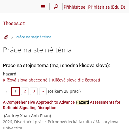
Přihlásit se
Přihlásit se (EduID)
Theses.cz
>
Práce na stejné téma
Práce na stejné téma
Práce na stejné téma (mají shodná klíčová slova):
hazard
Klíčová slova abecedně
|
Klíčová slova dle četnosti
(celkem 28 prací)
«
1
2
3
»
A Comprehensive Approach to Advance
Hazard
Assessments for
Retinoid Signaling Disruption
(Audrey Xuan Anh Phan)
2026, Disertační práce, Přírodovědecká fakulta / Masarykova
univerzita