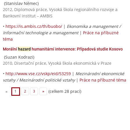
(Stanislav Němec)
2012, Diplomová práce, Vysoká škola regionálního rozvoje a
Bankovní institut – AMBIS
•
https://is.ambis.cz/th/buobo/
|
Ekonomika a management /
Informační technologie a management
|
Práce na příbuzné
téma
Morální
hazard
humanitární intervence: Případová studie Kosovo
(Suzan Kodrazi)
2010, Disertační práce, Vysoká škola ekonomická v Praze
•
http://www.vse.cz/vskp/eid/53259
|
Mezinárodní ekonomické
vztahy / Mezinárodní politické vztahy
|
Práce na příbuzné téma
(celkem 28 prací)
«
1
2
3
»