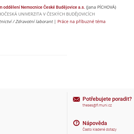
(Jana PÍCHOVÁ)
ím oddělení Nemocnice České Budějovice a.s.
/ JIHOČESKÁ UNIVERZITA V ČESKÝCH BUDĚJOVICÍCH
nictví / Zdravotní laborant
|
Práce na příbuzné téma
Potřebujete poradit?
theses@fi.muni.cz
Nápověda
Často kladené dotazy