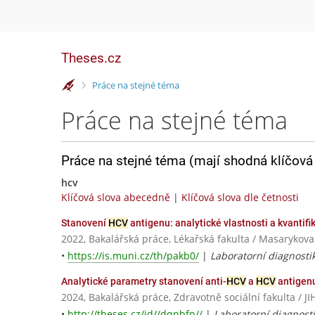
Theses.cz
>
Práce na stejné téma
Práce na stejné téma
Práce na stejné téma (mají shodná klíčová 
hcv
Klíčová slova abecedně
|
Klíčová slova dle četnosti
Stanovení
HCV
antigenu: analytické vlastnosti a kvantif
2022, Bakalářská práce, Lékařská fakulta / Masarykova
•
https://is.muni.cz/th/pakb0/
|
Laboratorní diagnostik
Analytické parametry stanovení anti-
HCV
a
HCV
antigen
2024, Bakalářská práce, Zdravotně sociální fakulta 
•
http://theses.cz/id//dqnbfp//
|
Laboratorní diagnost