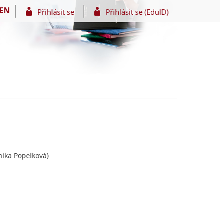
EN
Přihlásit se
Přihlásit se (EduID)
ika Popelková)