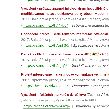
Vyšetření k průkazu známek infekce virem hepatitidy C u
modifikovanou metodu deklarovanou výrobcem v podmín
2024, Bakalářská práce, Lékařská fakulta / Masarykova
•
https://is.muni.cz/th/f14cq/
|
Laboratorní diagnostik
Hodnocení intervalu šedé zóny pro interpretaci výsledků 
2017, Bakalářská práce, Lékařská fakulta / Masarykova
•
https://is.muni.cz/th/tmh50/
|
Specializace ve zdravo
Dárci krve FN Brno se známkami infekce HBV,
HCV
a HIV,
2015, Bakalářská práce, Lékařská fakulta / Masarykova
•
https://is.muni.cz/th/cfjq9/
|
Specializace ve zdravot
Projekt integrované marketingové komunikace ve firmě
2007, Diplomová práce, Fakulta managementu a ekonom
•
http://theses.cz/id//72apli//
|
Ekonomika a managem
(Zuzana Vlčko
Vyšetření infekčních markerů u dárců krve
, absolventská práce, Vyšší odborná škola MILLS
•
http://theses.cz/id//fwx6wq//
|
Diplomovaný zdravotn