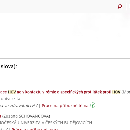
slova):
(Mon
ikace
HCV
ag v kontextu virémie a specifických protilátek proti
HCV
 univerzita
a ve zdravotnictví /
|
Práce na příbuzné téma
(Zuzana SCHOVANCOVÁ)
u
/ JIHOČESKÁ UNIVERZITA V ČESKÝCH BUDĚJOVICÍCH
ika /
|
Práce na příbuzné téma