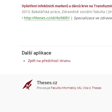
Vyšetření infekčních markerů u dárců krve na Transfuzn
2013, Bakalářská práce, Zdravotně sociální fakulta 
•
http://theses.cz/id//kzfd0f//
|
Specializace ve zdravot
Další aplikace
Zpět na předchozí stranu
Theses.cz
Provozuje
Fakulta informatiky MU
,
Více o Theses