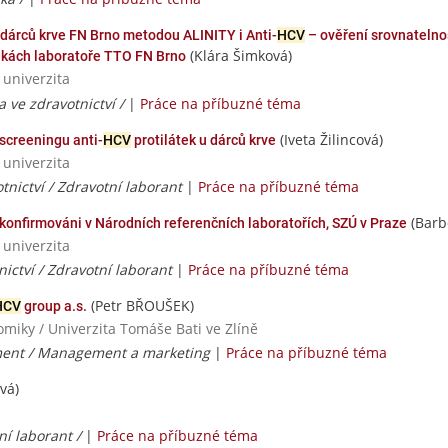
 dárců krve FN Brno metodou ALINITY i Anti-
HCV
– ověření srovnatelnos
(Klára Šimková)
kách laboratoře TTO FN Brno
 univerzita
a ve zdravotnictví /
|
Práce na příbuzné téma
(Iveta Žilincová)
screeningu anti-
HCV
protilátek u dárců krve
 univerzita
tnictví / Zdravotní laborant
|
Práce na příbuzné téma
(Barb
 konfirmováni v Národních referenčních laboratořích, SZÚ v Praze
 univerzita
nictví / Zdravotní laborant
|
Práce na příbuzné téma
(Petr BŘOUŠEK)
HCV
group a.s.
iky / Univerzita Tomáše Bati ve Zlíně
ent / Management a marketing
|
Práce na příbuzné téma
vá)
í laborant /
|
Práce na příbuzné téma