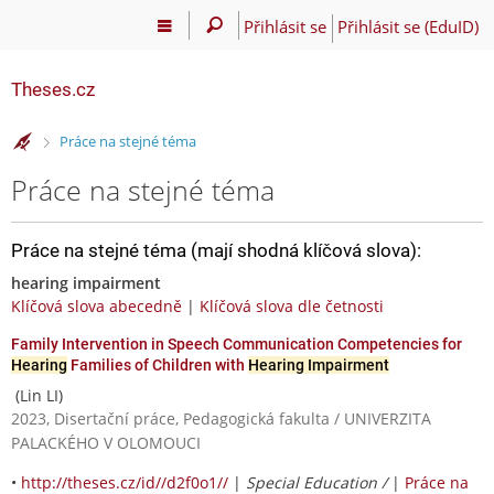
Přihlásit se
Přihlásit se (EduID)
Theses.cz
>
Práce na stejné téma
Práce na stejné téma
Práce na stejné téma (mají shodná klíčová slova):
hearing impairment
Klíčová slova abecedně
|
Klíčová slova dle četnosti
Family Intervention in Speech Communication Competencies for
Hearing
Families of Children with
Hearing Impairment
(Lin LI)
2023, Disertační práce, Pedagogická fakulta / UNIVERZITA
PALACKÉHO V OLOMOUCI
•
http://theses.cz/id//d2f0o1//
|
Special Education /
|
Práce na