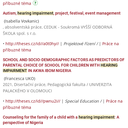
příbuzné téma
Autism,
hearing impairment
, project, festival, event management
(Isabella Vovkanic)
, absolventská práce, CEDUK - Soukromá VYŠŠÍ ODBORNÁ
ŠKOLA spol. s r.o.
•
http://theses.cz/id//a0t0hy//
|
Projektové řízení /
|
Práce na
příbuzné téma
SCHOOL AND SOCIO-DEMOGRAPHIC FACTORS AS PREDICTORS OF
PARENTAL CHOICE OF SCHOOL FOR CHILDREN WITH
HEARING
IMPAIRMENT
IN AKWA IBOM NIGERIA
(Francesca UKO)
2021, Disertační práce, Pedagogická fakulta / UNIVERZITA
PALACKÉHO V OLOMOUCI
•
http://theses.cz/id//pwnu2i//
|
Special Education /
|
Práce na
příbuzné téma
Counseling for the family of a child with a
hearing impairment
: A
perspective of Nigeria