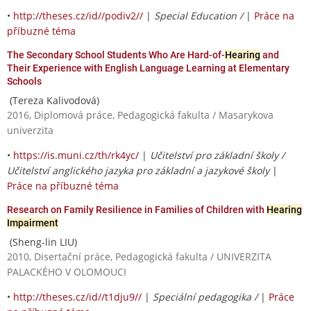
•
http://theses.cz/id//podiv2//
|
Special Education /
|
Práce na
příbuzné téma
The Secondary School Students Who Are Hard-of-
Hearing
and
Their Experience with English Language Learning at Elementary
Schools
(Tereza Kalivodová)
2016, Diplomová práce, Pedagogická fakulta / Masarykova
univerzita
•
https://is.muni.cz/th/rk4yc/
|
Učitelství pro základní školy /
Učitelství anglického jazyka pro základní a jazykové školy
|
Práce na příbuzné téma
Research on Family Resilience in Families of Children with
Hearing
Impairment
(Sheng-lin LIU)
2010, Disertační práce, Pedagogická fakulta / UNIVERZITA
PALACKÉHO V OLOMOUCI
•
http://theses.cz/id//t1dju9//
|
Speciální pedagogika /
|
Práce