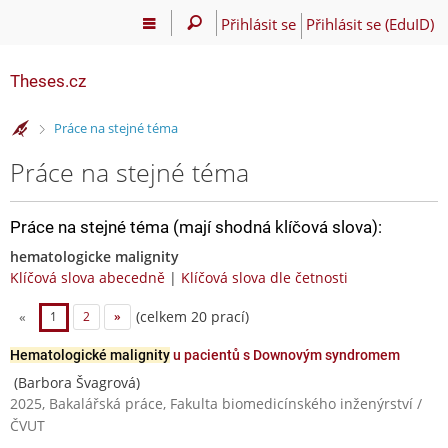
Přihlásit se
Přihlásit se (EduID)
Theses.cz
>
Práce na stejné téma
Práce na stejné téma
Práce na stejné téma (mají shodná klíčová slova):
hematologicke malignity
Klíčová slova abecedně
|
Klíčová slova dle četnosti
(celkem 20 prací)
«
1
2
»
Hematologické malignity
u pacientů s Downovým syndromem
(Barbora Švagrová)
2025, Bakalářská práce, Fakulta biomedicínského inženýrství /
ČVUT