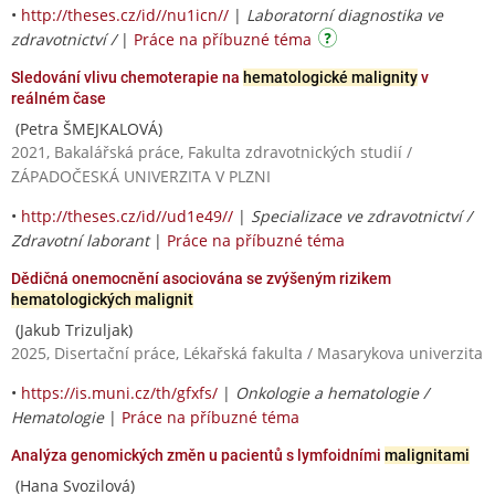
•
http://theses.cz/id//nu1icn//
|
Laboratorní diagnostika ve
zdravotnictví /
|
Práce na příbuzné téma
Sledování vlivu chemoterapie na
hematologické malignity
v
reálném čase
(Petra ŠMEJKALOVÁ)
2021, Bakalářská práce, Fakulta zdravotnických studií /
ZÁPADOČESKÁ UNIVERZITA V PLZNI
•
http://theses.cz/id//ud1e49//
|
Specializace ve zdravotnictví /
Zdravotní laborant
|
Práce na příbuzné téma
Dědičná onemocnění asociována se zvýšeným rizikem
hematologických malignit
(Jakub Trizuljak)
2025, Disertační práce, Lékařská fakulta / Masarykova univerzita
•
https://is.muni.cz/th/gfxfs/
|
Onkologie a hematologie /
Hematologie
|
Práce na příbuzné téma
Analýza genomických změn u pacientů s lymfoidními
malignitami
(Hana Svozilová)