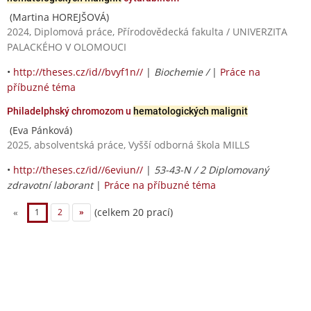
(Martina HOREJŠOVÁ)
2024, Diplomová práce, Přírodovědecká fakulta / UNIVERZITA
PALACKÉHO V OLOMOUCI
•
http://theses.cz/id//bvyf1n//
|
Biochemie /
|
Práce na
příbuzné téma
Philadelphský chromozom u
hematologických malignit
(Eva Pánková)
2025, absolventská práce, Vyšší odborná škola MILLS
•
http://theses.cz/id//6eviun//
|
53-43-N / 2 Diplomovaný
zdravotní laborant
|
Práce na příbuzné téma
(celkem 20 prací)
«
1
2
»