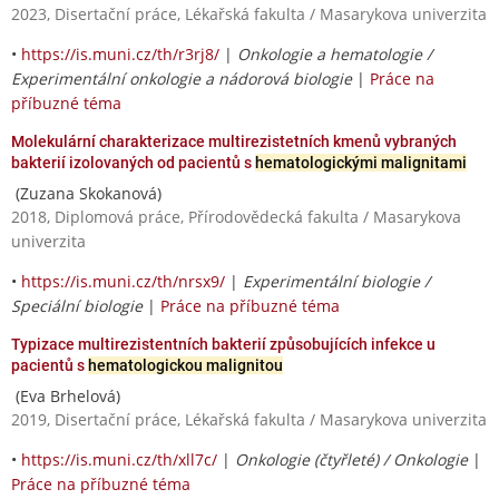
2023, Disertační práce, Lékařská fakulta / Masarykova univerzita
•
https://is.muni.cz/th/r3rj8/
|
Onkologie a hematologie /
Experimentální onkologie a nádorová biologie
|
Práce na
příbuzné téma
Molekulární charakterizace multirezistetních kmenů vybraných
bakterií izolovaných od pacientů s
hematologickými malignitami
(Zuzana Skokanová)
2018, Diplomová práce, Přírodovědecká fakulta / Masarykova
univerzita
•
https://is.muni.cz/th/nrsx9/
|
Experimentální biologie /
Speciální biologie
|
Práce na příbuzné téma
Typizace multirezistentních bakterií způsobujících infekce u
pacientů s
hematologickou malignitou
(Eva Brhelová)
2019, Disertační práce, Lékařská fakulta / Masarykova univerzita
•
https://is.muni.cz/th/xll7c/
|
Onkologie (čtyřleté) / Onkologie
|
Práce na příbuzné téma