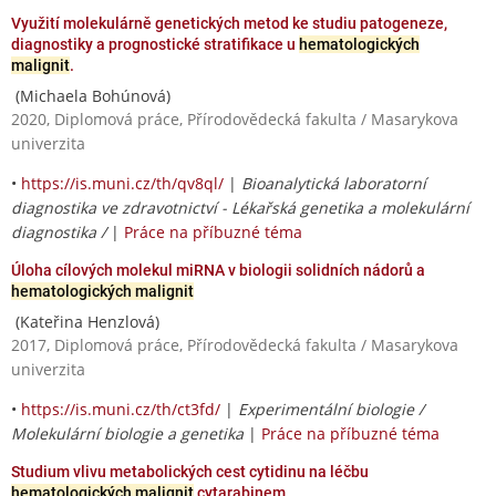
Využití molekulárně genetických metod ke studiu patogeneze,
diagnostiky a prognostické stratifikace u
hematologických
malignit
.
(Michaela Bohúnová)
2020, Diplomová práce, Přírodovědecká fakulta / Masarykova
univerzita
•
https://is.muni.cz/th/qv8ql/
|
Bioanalytická laboratorní
diagnostika ve zdravotnictví - Lékařská genetika a molekulární
diagnostika /
|
Práce na příbuzné téma
Úloha cílových molekul miRNA v biologii solidních nádorů a
hematologických malignit
(Kateřina Henzlová)
2017, Diplomová práce, Přírodovědecká fakulta / Masarykova
univerzita
•
https://is.muni.cz/th/ct3fd/
|
Experimentální biologie /
Molekulární biologie a genetika
|
Práce na příbuzné téma
Studium vlivu metabolických cest cytidinu na léčbu
hematologických malignit
cytarabinem